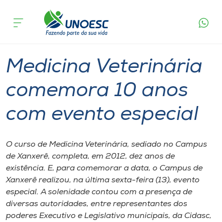
Página
O que
Medicina Veterinária comemora 10 anos
inicial
acontece
com evento especial
Cursos
Graduação
Xanxerê
Onde estamos
Medicina Veterinária
Pesquisa
comemora 10 anos
com evento especial
Atendimento ao Estudante
Portal de Ensino
O curso de Medicina Veterinária, sediado no Campus
de Xanxerê, completa, em 2012, dez anos de
existência. E, para comemorar a data, o Campus de
A
Xanxerê realizou, na última sexta-feira (13), evento
Unoesc
especial. A solenidade contou com a presença de
diversas autoridades, entre representantes dos
Internacionalização
poderes Executivo e Legislativo municipais, da Cidasc,