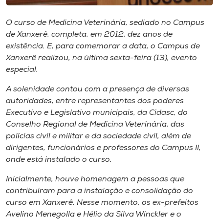
Museu
O curso de Medicina Veterinária, sediado no Campus
Unoesc
de Xanxerê, completa, em 2012, dez anos de
existência. E, para comemorar a data, o Campus de
Store
Xanxerê realizou, na última sexta-feira (13), evento
especial.
A solenidade contou com a presença de diversas
Selecione
o idioma
autoridades, entre representantes dos poderes
Executivo e Legislativo municipais, da Cidasc, do
Conselho Regional de Medicina Veterinária, das
polícias civil e militar e da sociedade civil, além de
A+
dirigentes, funcionários e professores do Campus II,
A-
onde está instalado o curso.
Inicialmente, houve homenagem a pessoas que
contribuíram para a instalação e consolidação do
curso em Xanxerê. Nesse momento, os ex-prefeitos
Avelino Menegolla e Hélio da Silva Winckler e o