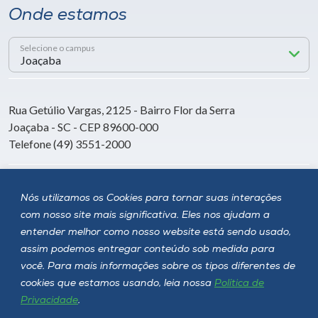
Onde estamos
Selecione o campus
Rua Getúlio Vargas, 2125 - Bairro Flor da Serra
Joaçaba - SC - CEP 89600-000
Telefone (49) 3551-2000
Siga a Unoesc
Nós utilizamos os Cookies para tornar suas interações
com nosso site mais significativa. Eles nos ajudam a
entender melhor como nosso website está sendo usado,
assim podemos entregar conteúdo sob medida para
você. Para mais informações sobre os tipos diferentes de
cookies que estamos usando, leia nossa
Política de
Privacidade
.