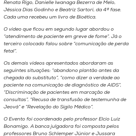
Museu
Renata Rigo, Danielle Iwanaga Bezerra de Melo,
Jéssica Dias Godinho e Beatriz Sartori, da 4ª fase.
Cada uma recebeu um livro de Bioética.
Unoesc
Store
O vídeo que ficou em segundo lugar abordou o
“atendimento de paciente em greve de fome”. Já o
terceiro colocado falou sobre “comunicação de perda
fetal”.
Selecione
o idioma
Os demais vídeos apresentados abordaram as
seguintes situações: “abandono plantão antes da
chegada do substituto”, “como dizer a verdade ao
paciente na comunicação de diagnóstico de AIDS”,
A+
“Discriminação de pacientes em marcação de
A-
consultas”, “Recusa de transfusão de testemunha de
Jeová” e “Revelação do Sigilo Médico”.
O Evento foi coordenado pelo professor Elcio Luiz
Bonamigo. A banca julgadora foi composta pelos
professores Bruno Schlemper Júnior e Jussara