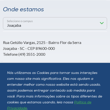
Onde estamos
Selecione o campus
Rua Getúlio Vargas, 2125 - Bairro Flor da Serra
Joaçaba - SC - CEP 89600-000
Telefone (49) 3551-2000
Siga a Unoesc
Nós utilizamos os Cookies para tornar suas interações
com nosso site mais significativa. Eles nos ajudam a
entender melhor como nosso website está sendo usado,
assim podemos entregar conteúdo sob medida para
você. Para mais informações sobre os tipos diferentes de
cookies que estamos usando, leia nossa
Política de
Privacidade
.