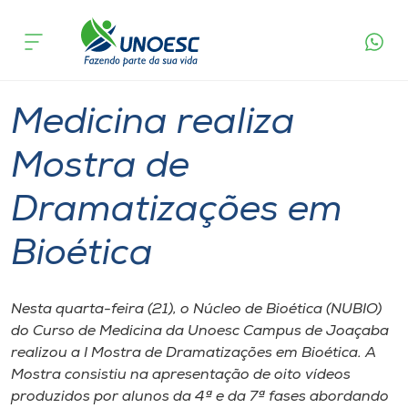
Página
O que
Medicina realiza Mostra de
inicial
acontece
Dramatizações em Bioética
Cursos
Graduação
Joaçaba
Onde estamos
Medicina realiza
Pesquisa
Mostra de
Dramatizações em
Atendimento ao Estudante
Bioética
Portal de Ensino
Nesta quarta-feira (21), o Núcleo de Bioética (NUBIO)
A
do Curso de Medicina da Unoesc Campus de Joaçaba
Unoesc
realizou a I Mostra de Dramatizações em Bioética. A
Mostra consistiu na apresentação de oito vídeos
Internacionalização
produzidos por alunos da 4ª e da 7ª fases abordando