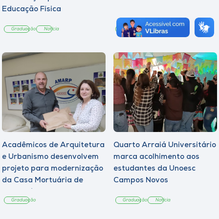
Educação Física
Graduação
Notícia
Graduação
Notícia
Acadêmicos de Arquitetura
Quarto Arraiá Universitário
e Urbanismo desenvolvem
marca acolhimento aos
projeto para modernização
estudantes da Unoesc
da Casa Mortuária de
Campos Novos
Tangará
Graduação
Graduação
Notícia