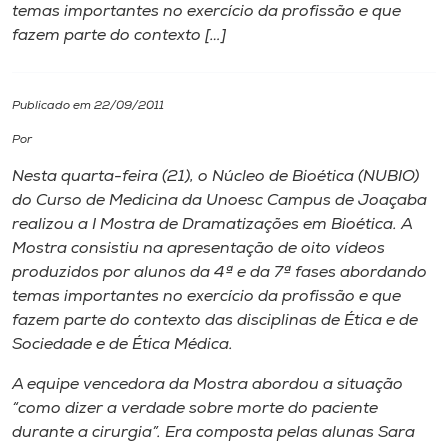
temas importantes no exercício da profissão e que
fazem parte do contexto […]
I.nova
Diplomados
Publicado em 22/09/2011
Por
Cultura
Nesta quarta-feira (21), o Núcleo de Bioética (NUBIO)
do Curso de Medicina da Unoesc Campus de Joaçaba
CPA
realizou a I Mostra de Dramatizações em Bioética. A
Mostra consistiu na apresentação de oito vídeos
produzidos por alunos da 4ª e da 7ª fases abordando
Biblioteca
temas importantes no exercício da profissão e que
fazem parte do contexto das disciplinas de Ética e de
Editora
Sociedade e de Ética Médica.
A equipe vencedora da Mostra abordou a situação
Rádio
“como dizer a verdade sobre morte do paciente
durante a cirurgia”. Era composta pelas alunas Sara