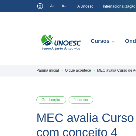
A+
A-
A Unoesc
Internacionalização
Cursos
Ond
Página inicial
O que acontece
MEC avalia Curso de 
Graduação
Joaçaba
MEC avalia Curso
com conceito 4