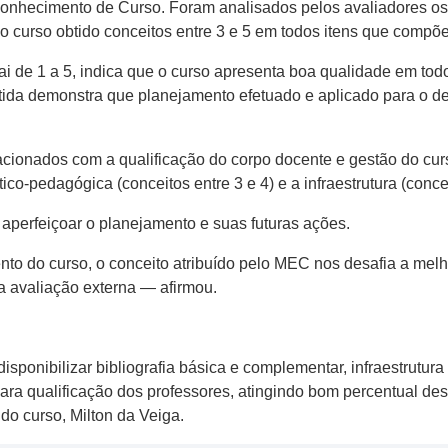
nhecimento de Curso. Foram analisados pelos avaliadores os 
do o curso obtido conceitos entre 3 e 5 em todos itens que compõ
ai de 1 a 5, indica que o curso apresenta boa qualidade em to
 obtida demonstra que planejamento efetuado e aplicado para o
cionados com a qualificação do corpo docente e gestão do curso
co-pedagógica (conceitos entre 3 e 4) e a infraestrutura (conce
perfeiçoar o planejamento e suas futuras ações.
o do curso, o conceito atribuído pelo MEC nos desafia a melh
 avaliação externa — afirmou.
sponibilizar bibliografia básica e complementar, infraestrutura
ara qualificação dos professores, atingindo bom percentual d
do curso, Milton da Veiga.