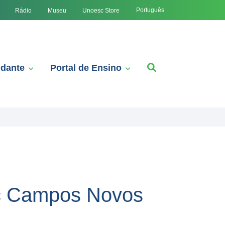
Português
Rádio
Museu
Unoesc Store
udante
Portal de Ensino
c Campos Novos