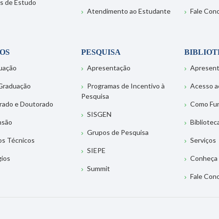
s de Estudo
Atendimento ao Estudante
Fale Con
OS
PESQUISA
BIBLIO
uação
Apresentação
Apresen
Graduação
Programas de Incentivo à
Acesso a
Pesquisa
rado e Doutorado
Como Fu
SISGEN
nsão
Bibliotec
Grupos de Pesquisa
os Técnicos
Serviços
SIEPE
gios
Conheça 
Summit
Fale Con