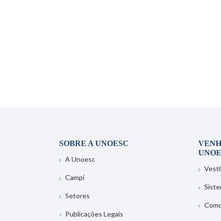
SOBRE A UNOESC
VENH
UNOE
A Unoesc
Vesti
Campi
Sist
Setores
Como
Publicações Legais