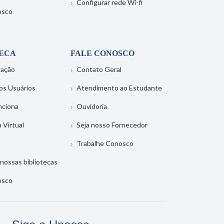
Configurar rede Wi-fi
osco
TECA
FALE CONOSCO
tação
Contato Geral
os Usuários
Atendimento ao Estudante
nciona
Ouvidoria
a Virtual
Seja nosso Fornecedor
Trabalhe Conosco
nossas bibliotecas
osco