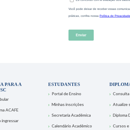
A PARA A
ESTUDANTES
DIPLOM
SC
Portal de Ensino
Consulta
bular
Minhas inscrições
Atualize
ema ACAFE
Secretaria Acadêmica
Diploma D
 ingressar
Calendário Acadêmico
Cursos e