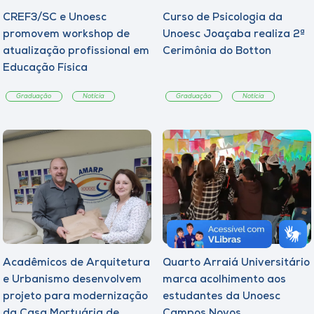
CREF3/SC e Unoesc
Curso de Psicologia da
promovem workshop de
Unoesc Joaçaba realiza 2ª
atualização profissional em
Cerimônia do Botton
Educação Física
Graduação
Notícia
Graduação
Notícia
Acadêmicos de Arquitetura
Quarto Arraiá Universitário
e Urbanismo desenvolvem
marca acolhimento aos
projeto para modernização
estudantes da Unoesc
da Casa Mortuária de
Campos Novos