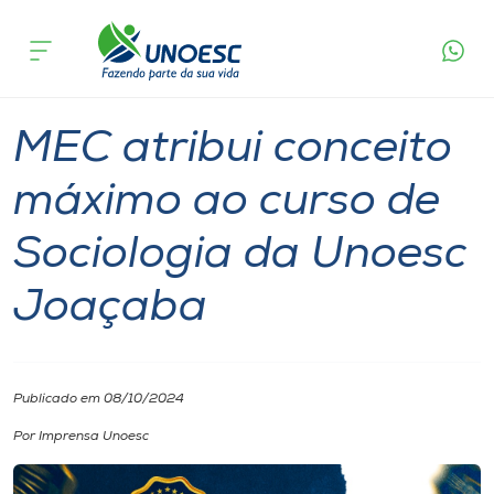
Página
O que
MEC atribui conceito máximo ao curso de
inicial
acontece
Sociologia da Unoesc Joaçaba
Cursos
Graduação
Notícia
Joaçaba
Onde estamos
MEC atribui conceito
Pesquisa
máximo ao curso de
Sociologia da Unoesc
Atendimento ao Estudante
Joaçaba
Portal de Ensino
A
Publicado em 08/10/2024
Unoesc
Por Imprensa Unoesc
Internacionalização