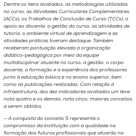
Museu
Dentre os itens avaliados, as metodologias utilizadas
no curso, as Atividades Curriculares Complementares
(ACCs), os Trabalhos de Conclusão de Curso (TCCs), o
Unoesc
apoio ao discente, a gestão do curso, as atividades de
Store
tutoria, o ambiente virtual de aprendizagem e as
atividades práticas tiveram destaque. Também
receberam pontuação elevada a organização
didático-pedagógica por meio da equipe
Selecione
o idioma
multidisciplinar atuante no curso, a gestão, o corpo
docente, a formação e a experiência dos professores
junto à educação básica e no ensino superior, bem
como as publicações realizadas. Com relação à
A+
infraestrutura, dos dez indicadores avaliados um teve
A-
nota quatro e os demais, nota cinco, maiores conceitos
a serem obtidos.
— A conquista do conceito 5 representa o
compromisso da Instituição com a qualidade na
formação dos futuros profissionais que atuarão no