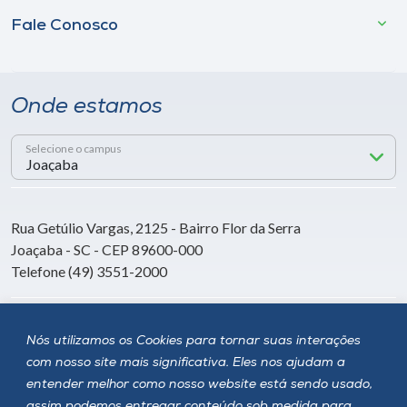
Fale Conosco
Onde estamos
Selecione o campus
Rua Getúlio Vargas, 2125 - Bairro Flor da Serra
Joaçaba - SC - CEP 89600-000
Telefone (49) 3551-2000
Siga a Unoesc
Nós utilizamos os Cookies para tornar suas interações
com nosso site mais significativa. Eles nos ajudam a
entender melhor como nosso website está sendo usado,
assim podemos entregar conteúdo sob medida para