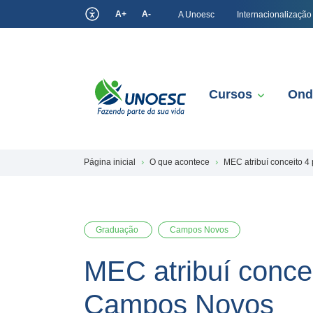
A+
A-
A Unoesc
Internacionalização
Cursos
Ond
Página inicial
O que acontece
MEC atribuí conceito 
Graduação
Campos Novos
MEC atribuí conce
Campos Novos