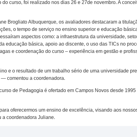
o do curso, foi realizado nos dias 26 e 27de novembro. A conce
ne Brogliato Albuquerque, os avaliadores destacaram a titulaç
ações, o tempo de serviço no ensino superior e educação básica
ssaíram aspectos como: a infraestrutura da universidade, seto
a da educação básica, apoio ao discente, o uso das TICs no pr
gas e coordenação do curso – experiência em gestão e profissi
sino e o resultado de um trabalho sério de uma universidade 
o — comentou a coordenadora.
 curso de Pedagogia é ofertado em Campos Novos desde 1995 e 
para oferecermos um ensino de excelência, visando aos nosso
u a coordenadora Juliane.