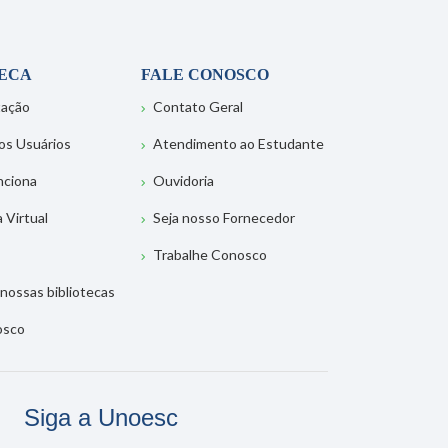
TECA
FALE CONOSCO
tação
Contato Geral
os Usuários
Atendimento ao Estudante
nciona
Ouvidoria
a Virtual
Seja nosso Fornecedor
Trabalhe Conosco
nossas bibliotecas
osco
Siga a Unoesc