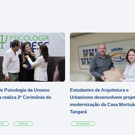
e Psicologia da Unoesc
Estudantes de Arquitetura e
 realiza 2ª Cerimônia do
Urbanismo desenvolvem projet
modernização da Casa Mortuár
Tangará
ção
Notícia
Graduação