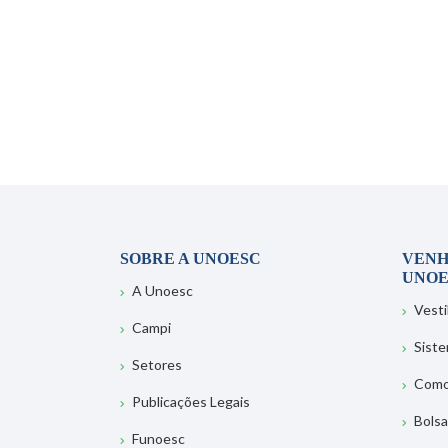
SOBRE A UNOESC
VENH
UNOE
A Unoesc
Vesti
Campi
Sist
Setores
Como
Publicações Legais
Bolsa
Funoesc