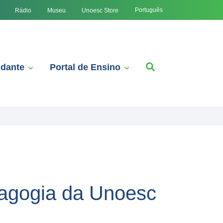
Português
Rádio
Museu
Unoesc Store
udante
Portal de Ensino
dagogia da Unoesc