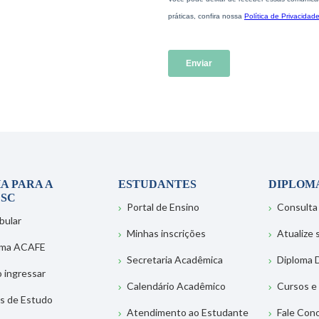
A PARA A
ESTUDANTES
DIPLOM
SC
Portal de Ensino
Consulta
bular
Minhas inscrições
Atualize
ema ACAFE
Secretaria Acadêmica
Diploma D
 ingressar
Calendário Acadêmico
Cursos e
s de Estudo
Atendimento ao Estudante
Fale Con