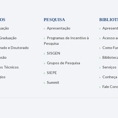
OS
PESQUISA
BIBLIO
uação
Apresentação
Apresen
Graduação
Programas de Incentivo à
Acesso a
Pesquisa
rado e Doutorado
Como Fu
SISGEN
nsão
Bibliotec
Grupos de Pesquisa
os Técnicos
Serviços
SIEPE
gios
Conheça 
Summit
Fale Con