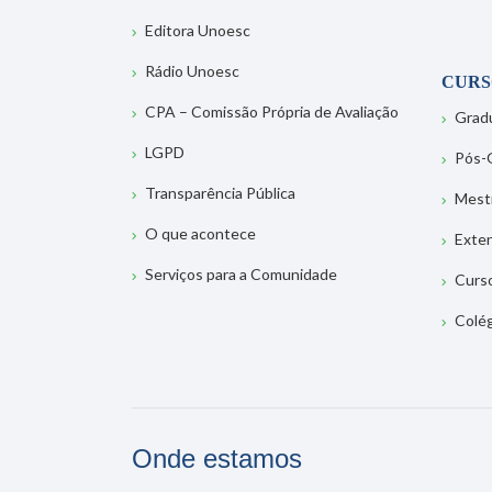
Editora Unoesc
Rádio Unoesc
CURS
CPA – Comissão Própria de Avaliação
Grad
LGPD
Pós-
Transparência Pública
Mest
O que acontece
Exte
Serviços para a Comunidade
Curs
Colé
Onde estamos