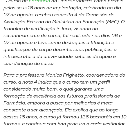
O curso de
Farmácia
da Unoesc Videira, como prêmio
Museu
pelos seus 18 anos de implantação, celebrado no dia
07 de agosto, recebeu conceito 4 da Comissão de
Unoesc
Avaliação Externa do Ministério da Educação (MEC). O
Store
trabalho de verificação in loco, visando ao
reconhecimento do curso, foi realizado nos dias 06 e
07 de agosto e teve como destaques a titulação e
qualificação do corpo docente, suas publicações, a
Selecione
infraestrutura da universidade, setores de apoio e
o idioma
coordenação do curso.
Para a professora Monica Frighetto, coordenadora do
curso, a nota 4 indica que o curso tem um perfil
A+
considerado muito bom, o qual garante uma
A-
formação de excelência aos futuros profissionais de
Farmácia, embora a busca por melhorias é meta
constante a ser alcançada. Ela explica que ao longo
desses 18 anos, o curso já formou 126 bacharéis em 10
turmas, e continua com boa procura a cada vestibular.