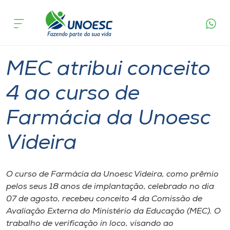
Página
O que
MEC atribui conceito 4 ao curso de Farmácia
inicial
acontece
da Unoesc Videira
Cursos
Graduação
Videira
Onde estamos
MEC atribui conceito
Pesquisa
4 ao curso de
Farmácia da Unoesc
Atendimento ao Estudante
Videira
Portal de Ensino
O curso de Farmácia da Unoesc Videira, como prêmio
A
pelos seus 18 anos de implantação, celebrado no dia
Unoesc
07 de agosto, recebeu conceito 4 da Comissão de
Avaliação Externa do Ministério da Educação (MEC). O
Internacionalização
trabalho de verificação in loco, visando ao