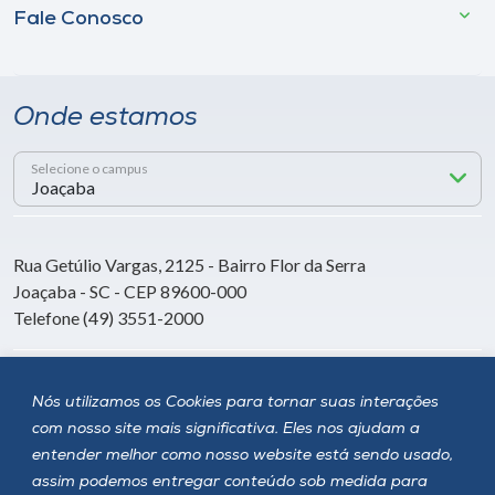
Fale Conosco
Onde estamos
Selecione o campus
Rua Getúlio Vargas, 2125 - Bairro Flor da Serra
Joaçaba - SC - CEP 89600-000
Telefone (49) 3551-2000
Siga a Unoesc
Nós utilizamos os Cookies para tornar suas interações
com nosso site mais significativa. Eles nos ajudam a
entender melhor como nosso website está sendo usado,
assim podemos entregar conteúdo sob medida para