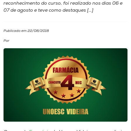
reconhecimento do curso, foi realizado nos dias 06 e
07 de agosto e teve como destaques […]
I.nova
Diplomados
Publicado em 22/08/2018
Por
Cultura
CPA
Biblioteca
Editora
Rádio