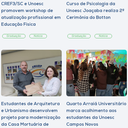
CREF3/SC e Unoesc
Curso de Psicologia da
promovem workshop de
Unoesc Joaçaba realiza 2ª
atualização profissional em
Cerimônia do Botton
Educação Física
Graduação
Notícia
Graduação
Notícia
Estudantes de Arquitetura
Quarto Arraiá Universitário
e Urbanismo desenvolvem
marca acolhimento aos
projeto para modernização
estudantes da Unoesc
da Casa Mortuária de
Campos Novos