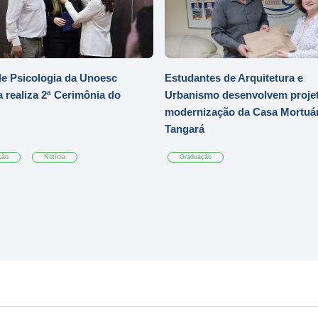
e Psicologia da Unoesc
Estudantes de Arquitetura e
 realiza 2ª Cerimônia do
Urbanismo desenvolvem projet
modernização da Casa Mortuár
Tangará
ção
Notícia
Graduação