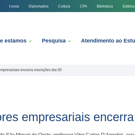
I.nova
Diplomados
Cultura
CPA
Biblioteca
Editora
e estamos
Pesquisa
Atendimento ao Est
mpresariais encerra inscrições dia 05
res empresariais encerra 
de São Miguel do Oeste, professor Vitor Carlos D’Agostini, ass