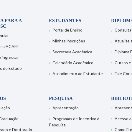
A PARA A
ESTUDANTES
DIPLOM
SC
Portal de Ensino
Consulta
bular
Minhas inscrições
Atualize
ema ACAFE
Secretaria Acadêmica
Diploma D
 ingressar
Calendário Acadêmico
Cursos e
s de Estudo
Atendimento ao Estudante
Fale Con
OS
PESQUISA
BIBLIO
uação
Apresentação
Apresen
Graduação
Programas de Incentivo à
Acesso a
Pesquisa
rado e Doutorado
Como Fu