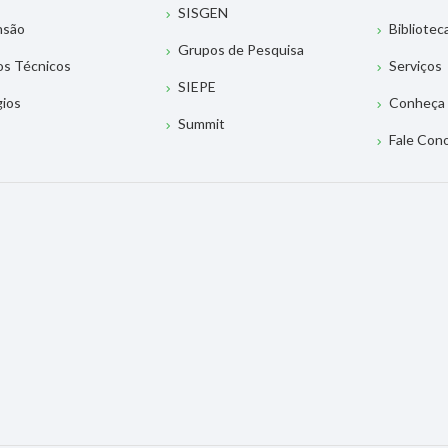
SISGEN
nsão
Bibliotec
Grupos de Pesquisa
os Técnicos
Serviços
SIEPE
gios
Conheça 
Summit
Fale Con