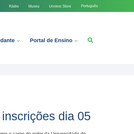
Português
Rádio
Museu
Unoesc Store
udante
Portal de Ensino
inscrições dia 05
ume o cargo de reitor da Universidade do