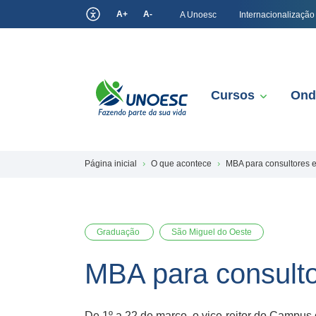
A+
A-
A Unoesc
Internacionalização
Cursos
Ond
Página inicial
O que acontece
MBA para consultores e
Graduação
São Miguel do Oeste
MBA para consulto
De 1º a 22 de março, o vice-reitor do Campus 