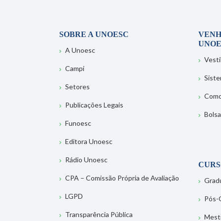
SOBRE A UNOESC
VENH
UNOE
A Unoesc
Vesti
Campi
Sist
Setores
Como
Publicações Legais
Bolsa
Funoesc
Editora Unoesc
Rádio Unoesc
CURS
CPA – Comissão Própria de Avaliação
Grad
LGPD
Pós-
Transparência Pública
Mest