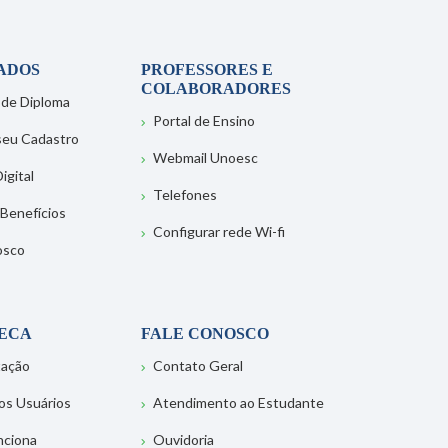
ADOS
PROFESSORES E
COLABORADORES
 de Diploma
Portal de Ensino
 seu Cadastro
Webmail Unoesc
igital
Telefones
 Benefícios
Configurar rede Wi-fi
osco
TECA
FALE CONOSCO
tação
Contato Geral
os Usuários
Atendimento ao Estudante
nciona
Ouvidoria