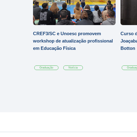
CREF3/SC e Unoesc promovem
Curso d
workshop de atualização profissional
Joaçaba
em Educação Física
Botton
Graduação
Notícia
Gradua