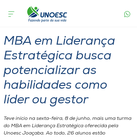
Página
O que
MBA em Liderança Estratégica busca
inicial
acontece
potencializar as habilidades como líder ou gestor
Cursos
Especialização
Graduação
Joaçaba
Onde estamos
MBA em Liderança
Pesquisa
Estratégica busca
potencializar as
Atendimento ao Estudante
habilidades como
Portal de Ensino
líder ou gestor
A
Unoesc
Teve início na sexta-feira, 8 de junho, mais uma turma
do MBA em Liderança Estratégica oferecida pela
Internacionalização
Unoesc Joaçaba. Ao todo, 26 alunos estão