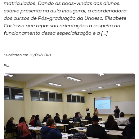
matriculados. Dando as boas-vindas aos alunos,
esteve presente na aula inaugural, a coordenadora
I.nova
dos cursos de Pós-graduação da Unoesc, Elisabete
Carlesso que repassou orientações a respeito do
Diplomados
funcionamento dessa especialização e a […]
Cultura
Publicado em 12/06/2018
Por
CPA
Biblioteca
Editora
Rádio