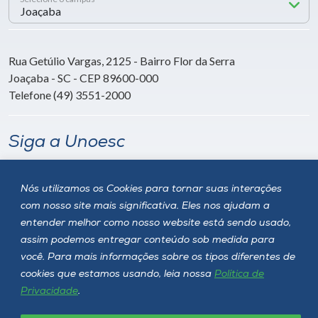
Rua Getúlio Vargas, 2125 - Bairro Flor da Serra
Joaçaba - SC - CEP 89600-000
Telefone (49) 3551-2000
Siga a Unoesc
Nós utilizamos os Cookies para tornar suas interações
com nosso site mais significativa. Eles nos ajudam a
entender melhor como nosso website está sendo usado,
assim podemos entregar conteúdo sob medida para
você. Para mais informações sobre os tipos diferentes de
cookies que estamos usando, leia nossa
Política de
Privacidade
.
Política de privacidade
LGPD