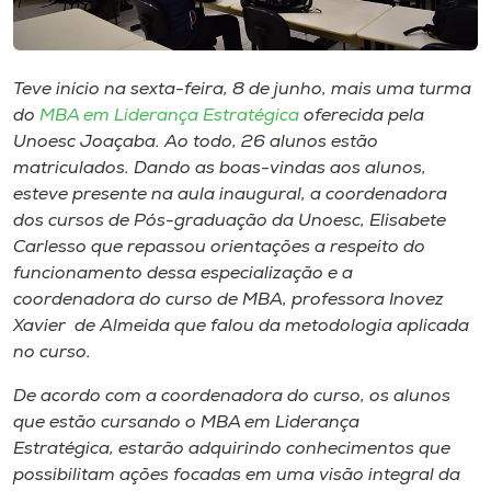
Museu
Unoesc
Teve início na sexta-feira, 8 de junho, mais uma turma
Store
do
MBA em Liderança Estratégica
oferecida pela
Unoesc Joaçaba. Ao todo, 26 alunos estão
matriculados. Dando as boas-vindas aos alunos,
esteve presente na aula inaugural, a coordenadora
Selecione
dos cursos de Pós-graduação da Unoesc, Elisabete
o idioma
Carlesso que repassou orientações a respeito do
funcionamento dessa especialização e a
coordenadora do curso de MBA, professora Inovez
A+
Xavier de Almeida que falou da metodologia aplicada
A-
no curso.
De acordo com a coordenadora do curso, os alunos
que estão cursando o MBA em Liderança
Estratégica, estarão adquirindo conhecimentos que
possibilitam ações focadas em uma visão integral da