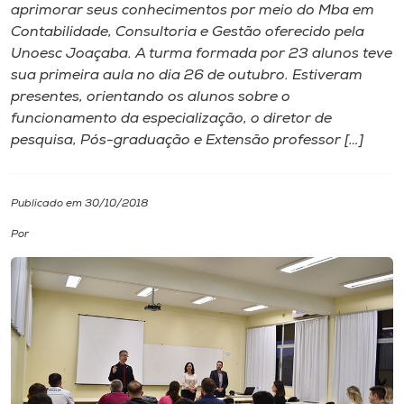
aprimorar seus conhecimentos por meio do Mba em
Contabilidade, Consultoria e Gestão oferecido pela
I.nova
Unoesc Joaçaba. A turma formada por 23 alunos teve
sua primeira aula no dia 26 de outubro. Estiveram
Diplomados
presentes, orientando os alunos sobre o
funcionamento da especialização, o diretor de
pesquisa, Pós-graduação e Extensão professor […]
Cultura
CPA
Publicado em 30/10/2018
Por
Biblioteca
Editora
Rádio