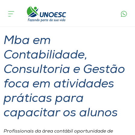
Página
O que
Mba em Contabilidade, Consultoria e Gestão
inicial
acontece
foca em atividades práticas para capacitar os
Cursos
alunos
Graduação
Especialização
Joaçaba
Onde estamos
Mba em
Pesquisa
Contabilidade,
Consultoria e Gestão
Atendimento ao Estudante
foca em atividades
Portal de Ensino
práticas para
A
capacitar os alunos
Unoesc
Internacionalização
Profissionais da área contábil oportunidade de