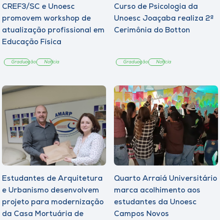
CREF3/SC e Unoesc
Curso de Psicologia da
promovem workshop de
Unoesc Joaçaba realiza 2ª
atualização profissional em
Cerimônia do Botton
Educação Física
Graduação
Notícia
Graduação
Notícia
Estudantes de Arquitetura
Quarto Arraiá Universitário
e Urbanismo desenvolvem
marca acolhimento aos
projeto para modernização
estudantes da Unoesc
da Casa Mortuária de
Campos Novos