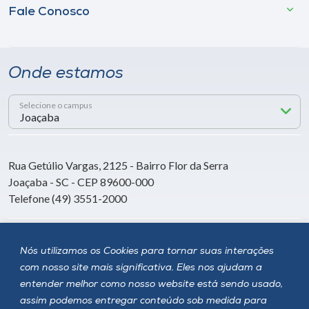
Fale Conosco
Onde estamos
Selecione o campus
Rua Getúlio Vargas, 2125 - Bairro Flor da Serra
Joaçaba - SC - CEP 89600-000
Telefone (49) 3551-2000
Siga a Unoesc
Nós utilizamos os Cookies para tornar suas interações
com nosso site mais significativa. Eles nos ajudam a
entender melhor como nosso website está sendo usado,
assim podemos entregar conteúdo sob medida para