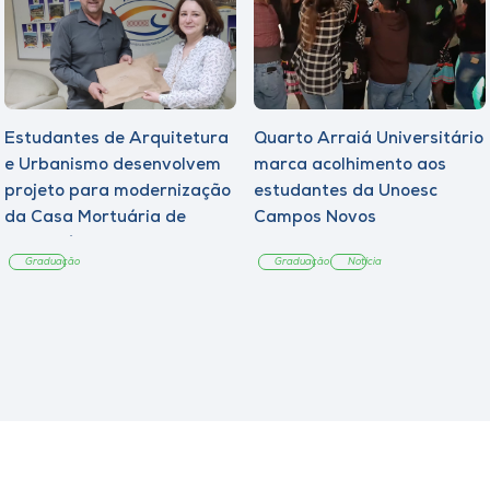
Estudantes de Arquitetura
Quarto Arraiá Universitário
e Urbanismo desenvolvem
marca acolhimento aos
projeto para modernização
estudantes da Unoesc
da Casa Mortuária de
Campos Novos
Tangará
Graduação
Graduação
Notícia