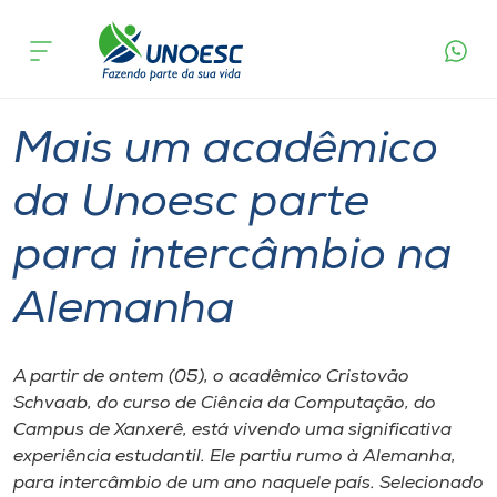
Página
O que
Mais um acadêmico da Unoesc parte para
inicial
acontece
intercâmbio na Alemanha
Cursos
Graduação
Xanxerê
Onde estamos
Mais um acadêmico
Pesquisa
da Unoesc parte
para intercâmbio na
Atendimento ao Estudante
Alemanha
Portal de Ensino
A partir de ontem (05), o acadêmico Cristovão
A
Schvaab, do curso de Ciência da Computação, do
Unoesc
Campus de Xanxerê, está vivendo uma significativa
experiência estudantil. Ele partiu rumo à Alemanha,
Internacionalização
para intercâmbio de um ano naquele país. Selecionado