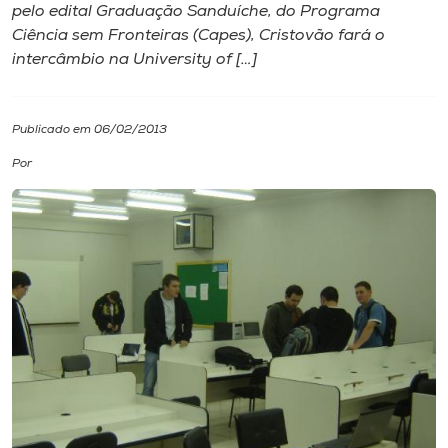
pelo edital Graduação Sanduíche, do Programa
Ciência sem Fronteiras (Capes), Cristovão fará o
I.nova
intercâmbio na University of […]
Diplomados
Publicado em 06/02/2013
Cultura
Por
CPA
Biblioteca
Editora
Rádio