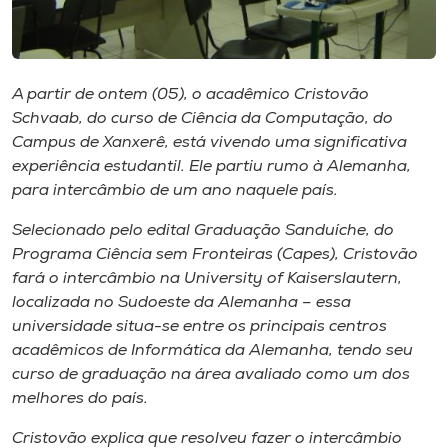
Museu
Unoesc
A partir de ontem (05), o acadêmico Cristovão
Store
Schvaab, do curso de Ciência da Computação, do
Campus de Xanxerê, está vivendo uma significativa
experiência estudantil. Ele partiu rumo à Alemanha,
para intercâmbio de um ano naquele país.
Selecione
o idioma
Selecionado pelo edital Graduação Sanduíche, do
Programa Ciência sem Fronteiras (Capes), Cristovão
fará o intercâmbio na University of Kaiserslautern,
A+
localizada no Sudoeste da Alemanha – essa
A-
universidade situa-se entre os principais centros
acadêmicos de Informática da Alemanha, tendo seu
curso de graduação na área avaliado como um dos
melhores do país.
Cristovão explica que resolveu fazer o intercâmbio