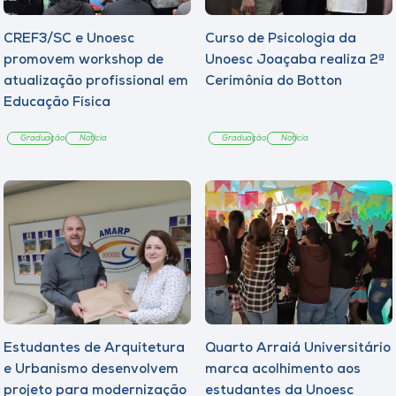
CREF3/SC e Unoesc
Curso de Psicologia da
promovem workshop de
Unoesc Joaçaba realiza 2ª
atualização profissional em
Cerimônia do Botton
Educação Física
Graduação
Notícia
Graduação
Notícia
Estudantes de Arquitetura
Quarto Arraiá Universitário
e Urbanismo desenvolvem
marca acolhimento aos
projeto para modernização
estudantes da Unoesc