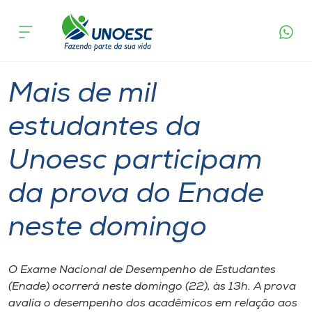
Página
O que
Mais de mil estudantes da Unoesc participam
inicial
acontece
da prova do Enade neste domingo
Cursos
Graduação
Ensino
Onde estamos
Mais de mil
Pesquisa
estudantes da
Unoesc participam
Atendimento ao Estudante
da prova do Enade
Portal de Ensino
neste domingo
A
Unoesc
O Exame Nacional de Desempenho de Estudantes
(Enade) ocorrerá neste domingo (22), às 13h. A prova
Internacionalização
avalia o desempenho dos acadêmicos em relação aos