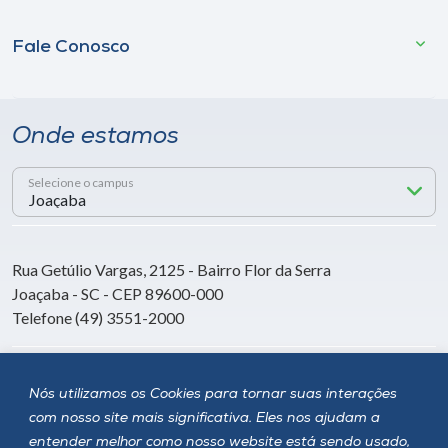
Fale Conosco
Onde estamos
Selecione o campus
Rua Getúlio Vargas, 2125 - Bairro Flor da Serra
Joaçaba - SC - CEP 89600-000
Telefone (49) 3551-2000
Siga a Unoesc
Nós utilizamos os Cookies para tornar suas interações
com nosso site mais significativa. Eles nos ajudam a
entender melhor como nosso website está sendo usado,