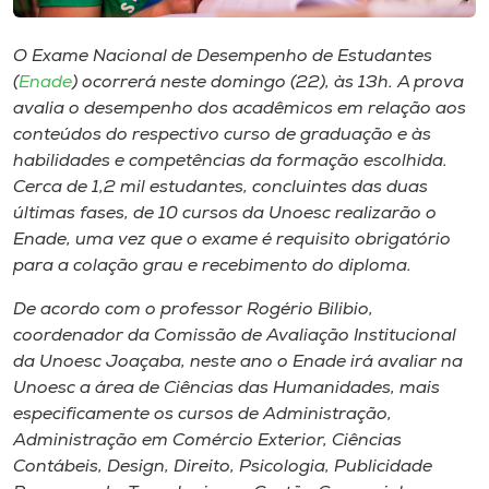
Museu
O Exame Nacional de Desempenho de Estudantes
Unoesc
(
Enade
) ocorrerá neste domingo (22), às 13h. A prova
Store
avalia o desempenho dos acadêmicos em relação aos
conteúdos do respectivo curso de graduação e às
habilidades e competências da formação escolhida.
Cerca de 1,2 mil estudantes, concluintes das duas
Selecione
últimas fases, de 10 cursos da Unoesc realizarão o
o idioma
Enade, uma vez que o exame é requisito obrigatório
para a colação grau e recebimento do diploma.
De acordo com o professor Rogério Bilibio,
A+
coordenador da Comissão de Avaliação Institucional
A-
da Unoesc Joaçaba, neste ano o Enade irá avaliar na
Unoesc a área de Ciências das Humanidades, mais
especificamente os cursos de Administração,
Administração em Comércio Exterior, Ciências
Contábeis, Design, Direito, Psicologia, Publicidade