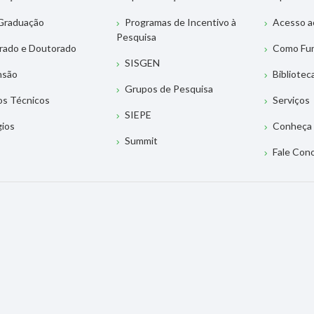
Graduação
Programas de Incentivo à
Acesso a
Pesquisa
rado e Doutorado
Como Fu
SISGEN
nsão
Bibliotec
Grupos de Pesquisa
os Técnicos
Serviços
SIEPE
gios
Conheça 
Summit
Fale Con