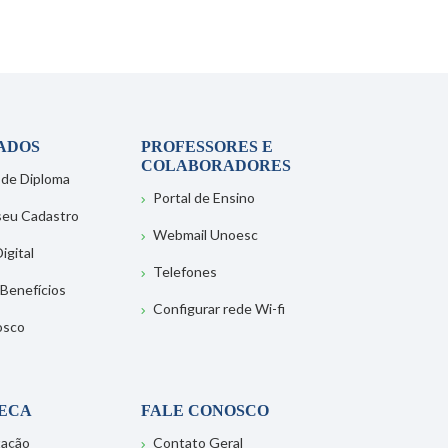
ADOS
PROFESSORES E
COLABORADORES
 de Diploma
Portal de Ensino
 seu Cadastro
Webmail Unoesc
igital
Telefones
 Benefícios
Configurar rede Wi-fi
osco
TECA
FALE CONOSCO
tação
Contato Geral