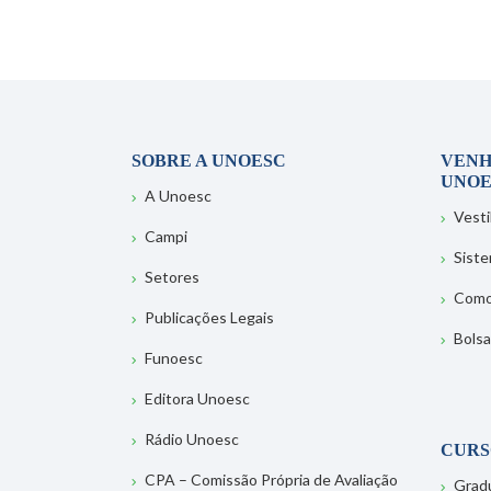
SOBRE A UNOESC
VENH
UNOE
A Unoesc
Vesti
Campi
Sist
Setores
Como
Publicações Legais
Bolsa
Funoesc
Editora Unoesc
Rádio Unoesc
CURS
CPA – Comissão Própria de Avaliação
Grad