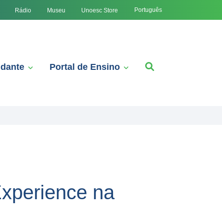
Português
Rádio
Museu
Unoesc Store
udante
Portal de Ensino
xperience na