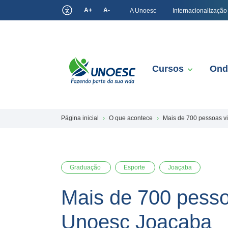
A+
A-
A Unoesc
Internacionalização
Cursos
Ond
Página inicial
O que acontece
Mais de 700 pessoas v
Graduação
Esporte
Joaçaba
Mais de 700 pess
Unoesc Joaçaba