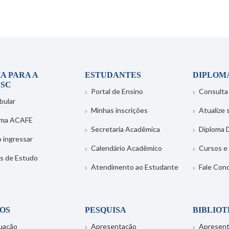
A PARA A
ESTUDANTES
DIPLOM
SC
Portal de Ensino
Consulta
bular
Minhas inscrições
Atualize
ema ACAFE
Secretaria Acadêmica
Diploma D
 ingressar
Calendário Acadêmico
Cursos e
s de Estudo
Atendimento ao Estudante
Fale Con
OS
PESQUISA
BIBLIO
uação
Apresentação
Apresen