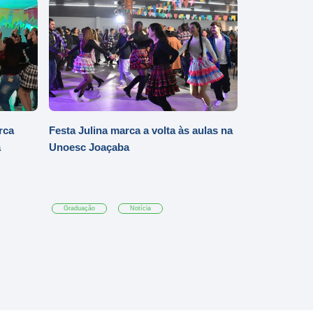
rca
Festa Julina marca a volta às aulas na
a
Unoesc Joaçaba
Graduação
Notícia