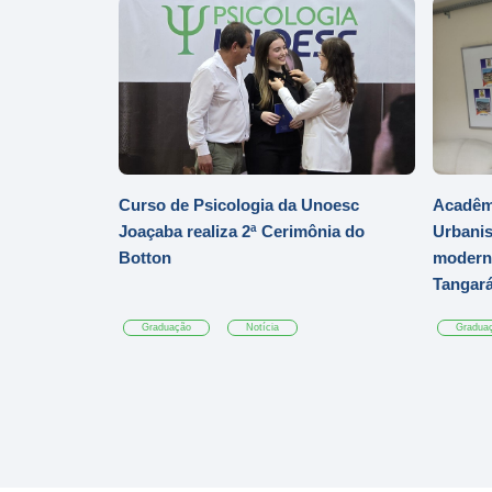
Curso de Psicologia da Unoesc
Acadêmi
Joaçaba realiza 2ª Cerimônia do
Urbanis
Botton
moderni
Tangar
Graduação
Notícia
Gradua