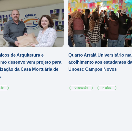
cos de Arquitetura e
Quarto Arraiá Universitário ma
mo desenvolvem projeto para
acolhimento aos estudantes d
zação da Casa Mortuária de
Unoesc Campos Novos
á
ção
Graduação
Notícia