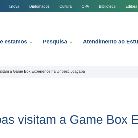
I.nova
Diplomados
Cultura
CPA
Biblioteca
Editora
e estamos
Pesquisa
Atendimento ao Est
isitam a Game Box Experience na Unoesc Joaçaba
oas visitam a Game Box E