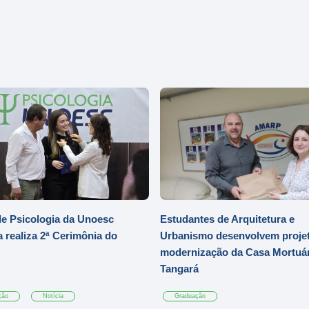
e Psicologia da Unoesc
Estudantes de Arquitetura e
 realiza 2ª Cerimônia do
Urbanismo desenvolvem projet
modernização da Casa Mortuár
Tangará
ção
Notícia
Graduação