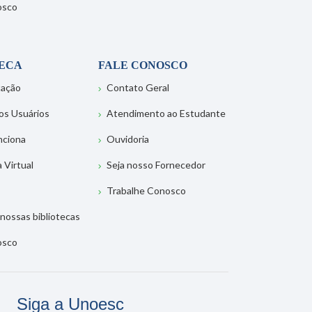
osco
TECA
FALE CONOSCO
tação
Contato Geral
os Usuários
Atendimento ao Estudante
nciona
Ouvidoria
a Virtual
Seja nosso Fornecedor
Trabalhe Conosco
nossas bibliotecas
osco
Siga a Unoesc