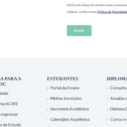
A PARA A
ESTUDANTES
DIPLOM
SC
Portal de Ensino
Consulta
bular
Minhas inscrições
Atualize
ema ACAFE
Secretaria Acadêmica
Diploma D
 ingressar
Calendário Acadêmico
Cursos e
s de Estudo