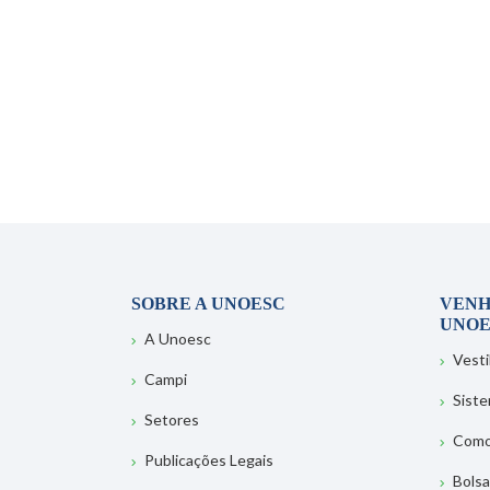
SOBRE A UNOESC
VENH
UNOE
A Unoesc
Vesti
Campi
Sist
Setores
Como
Publicações Legais
Bolsa