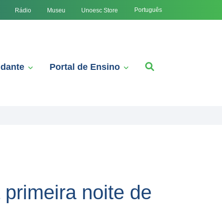
Português
Rádio
Museu
Unoesc Store
udante
Portal de Ensino
primeira noite de