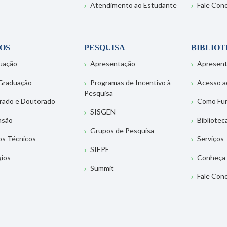
Atendimento ao Estudante
Fale Con
OS
PESQUISA
BIBLIO
uação
Apresentação
Apresen
Graduação
Programas de Incentivo à
Acesso a
Pesquisa
rado e Doutorado
Como Fu
SISGEN
nsão
Bibliotec
Grupos de Pesquisa
os Técnicos
Serviços
SIEPE
gios
Conheça 
Summit
Fale Con