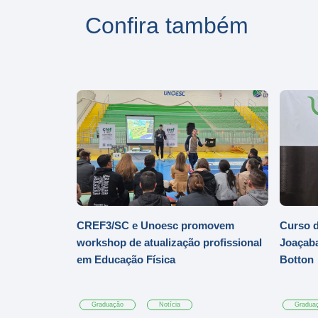
Confira também
CREF3/SC e Unoesc promovem
Curso d
workshop de atualização profissional
Joaçaba
em Educação Física
Botton
Graduação
Notícia
Gradua