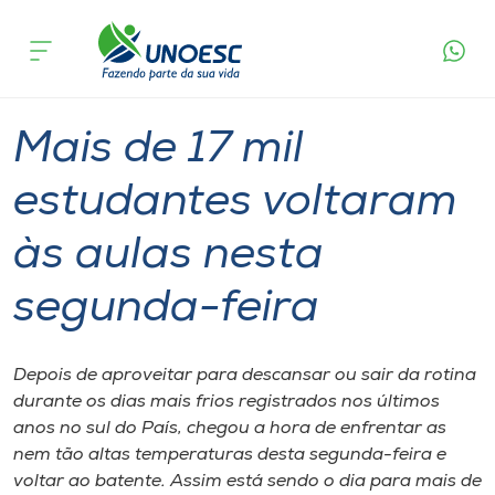
Página
O que
Mais de 17 mil estudantes voltaram às aulas
inicial
acontece
nesta segunda-feira
Cursos
Graduação
Onde estamos
Mais de 17 mil
Pesquisa
estudantes voltaram
às aulas nesta
Atendimento ao Estudante
segunda-feira
Portal de Ensino
Depois de aproveitar para descansar ou sair da rotina
A
durante os dias mais frios registrados nos últimos
Unoesc
anos no sul do País, chegou a hora de enfrentar as
nem tão altas temperaturas desta segunda-feira e
Internacionalização
voltar ao batente. Assim está sendo o dia para mais de