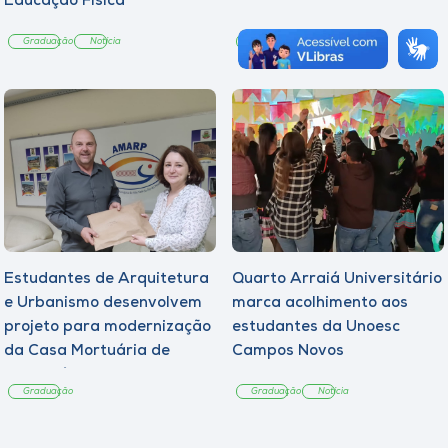
Educação Física
Graduação
Notícia
Graduação
Notícia
Estudantes de Arquitetura
Quarto Arraiá Universitário
e Urbanismo desenvolvem
marca acolhimento aos
projeto para modernização
estudantes da Unoesc
da Casa Mortuária de
Campos Novos
Tangará
Graduação
Graduação
Notícia