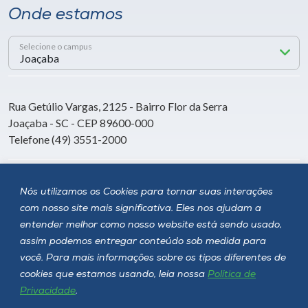
Onde estamos
Selecione o campus
Rua Getúlio Vargas, 2125 - Bairro Flor da Serra
Joaçaba - SC - CEP 89600-000
Telefone (49) 3551-2000
Siga a Unoesc
Nós utilizamos os Cookies para tornar suas interações
com nosso site mais significativa. Eles nos ajudam a
entender melhor como nosso website está sendo usado,
assim podemos entregar conteúdo sob medida para
você. Para mais informações sobre os tipos diferentes de
cookies que estamos usando, leia nossa
Política de
Privacidade
.