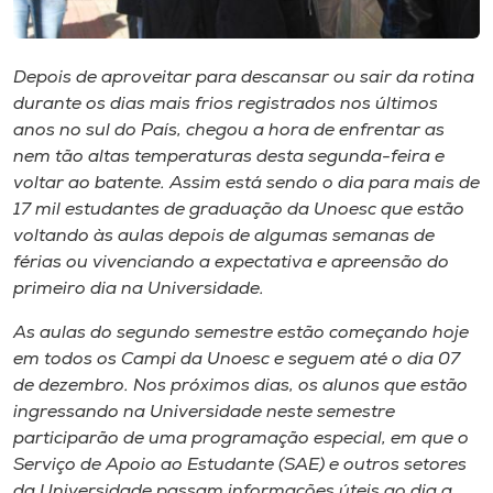
Museu
Unoesc
Depois de aproveitar para descansar ou sair da rotina
durante os dias mais frios registrados nos últimos
Store
anos no sul do País, chegou a hora de enfrentar as
nem tão altas temperaturas desta segunda-feira e
voltar ao batente. Assim está sendo o dia para mais de
17 mil estudantes de graduação da Unoesc que estão
Selecione
o idioma
voltando às aulas depois de algumas semanas de
férias ou vivenciando a expectativa e apreensão do
primeiro dia na Universidade.
A+
As aulas do segundo semestre estão começando hoje
A-
em todos os
Campi
da Unoesc e seguem até o dia 07
de dezembro. Nos próximos dias, os alunos que estão
ingressando na Universidade neste semestre
participarão de uma programação especial, em que o
Serviço de Apoio ao Estudante (SAE) e outros setores
da Universidade passam informações úteis ao dia a