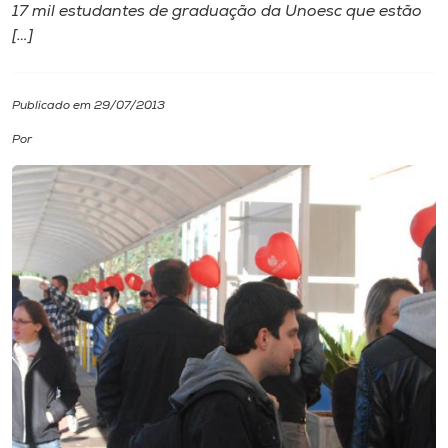
17 mil estudantes de graduação da Unoesc que estão
[…]
I.nova
Diplomados
Publicado em 29/07/2013
Por
Cultura
CPA
Biblioteca
Editora
Rádio