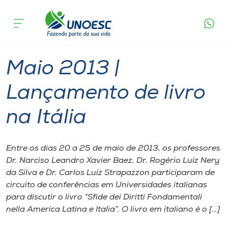
Página
O que
Maio 2013 | Lançamento de livro na
inicial
acontece
Itália
Cursos
Graduação
Mestrado
Chapecó
Onde estamos
Maio 2013 |
Pesquisa
Lançamento de livro
na Itália
Atendimento ao Estudante
Portal de Ensino
Entre os dias 20 a 25 de maio de 2013, os professores
Dr. Narciso Leandro Xavier Baez, Dr. Rogério Luiz Nery
da Silva e Dr. Carlos Luiz Strapazzon participaram de
A
circuito de conferências em Universidades italianas
Unoesc
para discutir o livro “Sfide dei Diritti Fondamentali
nella America Latina e Italia”. O livro em italiano é o […]
Internacionalização