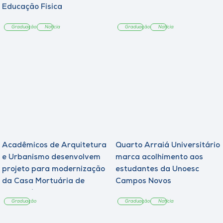
Educação Física
Graduação
Notícia
Graduação
Notícia
Acadêmicos de Arquitetura
Quarto Arraiá Universitário
e Urbanismo desenvolvem
marca acolhimento aos
projeto para modernização
estudantes da Unoesc
da Casa Mortuária de
Campos Novos
Tangará
Graduação
Graduação
Notícia