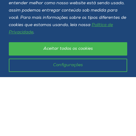
entender melhor como nosso website está sendo usado,
Onde estamos
assim podemos entregar conteúdo sob medida para
você. Para mais informações sobre os tipos diferentes de
Selecione o campus
cookies que estamos usando, leia nossa
Política de
Privacidade
.
Aceitar todos os cookies
Rua Getúlio Vargas, 2125 - Bairro Flor da Serra
Joaçaba - SC - CEP 89600-000
Telefone (49) 3551-2000
Configurações
Siga a Unoesc