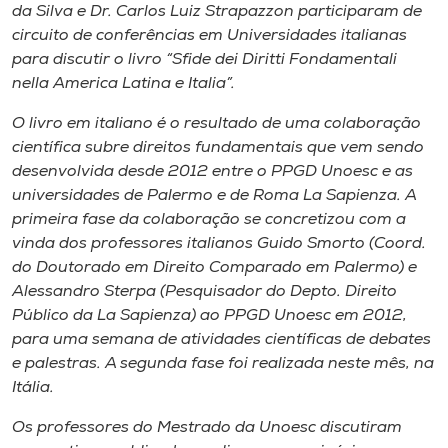
Museu
da Silva e Dr. Carlos Luiz Strapazzon participaram de
circuito de conferências em Universidades italianas
para discutir o livro “Sfide dei Diritti Fondamentali
Unoesc
nella America Latina e Italia”.
Store
O livro em italiano é o resultado de uma colaboração
científica subre direitos fundamentais que vem sendo
desenvolvida desde 2012 entre o PPGD Unoesc e as
Selecione
universidades de Palermo e de Roma La Sapienza. A
o idioma
primeira fase da colaboração se concretizou com a
vinda dos professores italianos Guido Smorto (Coord.
do Doutorado em Direito Comparado em Palermo) e
Alessandro Sterpa (Pesquisador do Depto. Direito
A+
Público da La Sapienza) ao PPGD Unoesc em 2012,
A-
para uma semana de atividades científicas de debates
e palestras. A segunda fase foi realizada neste mês, na
Itália.
Os professores do Mestrado da Unoesc discutiram