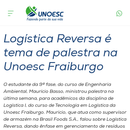
Página
O que
Logística Reversa é tema de palestra na
inicial
acontece
Unoesc Fraiburgo
Cursos
Graduação
Onde estamos
Logística Reversa é
Pesquisa
tema de palestra na
Unoesc Fraiburgo
Atendimento ao Estudante
Portal de Ensino
O estudante da 9ª fase, do curso de Engenharia
Ambiental, Maurício Basso, ministrou palestra na
última semana, para acadêmicos da disciplina de
A
Logística I, do curso de Tecnologia em Logística da
Unoesc
Unoesc Fraiburgo. Mauricio, que atua como supervisor
de armazém na Brasil Foods S.A., falou sobre Logística
Internacionalização
Reversa, dando ênfase em gerenciamento de resíduos