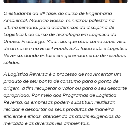
Museu
O estudante da 9ª fase, do curso de Engenharia
Unoesc
Ambiental, Maurício Basso, ministrou palestra na
última semana, para acadêmicos da disciplina de
Store
Logística I, do curso de Tecnologia em Logística da
Unoesc Fraiburgo. Mauricio, que atua como supervisor
de armazém na Brasil Foods S.A., falou sobre Logística
Reversa, dando ênfase em gerenciamento de resíduos
Selecione
o idioma
sólidos.
A Logística Reversa é o processo de movimentar um
produto de seu ponto de consumo para o ponto de
A+
origem, a fim recuperar o valor ou para o seu descarte
A-
apropriado. Por meio dos Programas de Logística
Reversa, as empresas podem substituir, reutilizar,
reciclar e descartar os seus produtos de maneira
eficiente e eficaz, atendendo às atuais exigências do
mercado e as diversas leis ambientais.