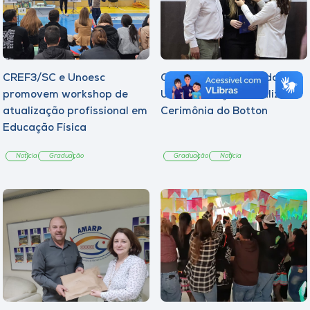
CREF3/SC e Unoesc
Curso de Psicologia da
promovem workshop de
Unoesc Joaçaba realiza 2ª
atualização profissional em
Cerimônia do Botton
Educação Física
Notícia
Graduação
Graduação
Notícia