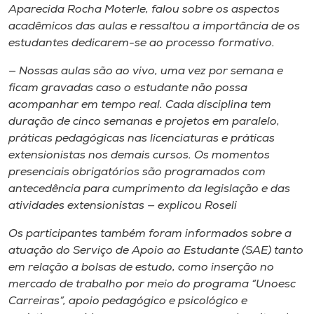
Museu
Aparecida Rocha Moterle, falou sobre os aspectos
acadêmicos das aulas e ressaltou a importância de os
estudantes dedicarem-se ao processo formativo.
Unoesc
Store
— Nossas aulas são ao vivo, uma vez por semana e
ficam gravadas caso o estudante não possa
acompanhar em tempo real. Cada disciplina tem
duração de cinco semanas e projetos em paralelo,
Selecione
práticas pedagógicas nas licenciaturas e práticas
o idioma
extensionistas nos demais cursos. Os momentos
presenciais obrigatórios são programados com
antecedência para cumprimento da legislação e das
atividades extensionistas — explicou Roseli
A+
A-
Os participantes também foram informados sobre a
atuação do Serviço de Apoio ao Estudante (SAE) tanto
em relação a bolsas de estudo, como inserção no
mercado de trabalho por meio do programa “Unoesc
Carreiras”, apoio pedagógico e psicológico e