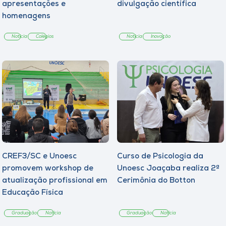
apresentações e
divulgação científica
homenagens
Notícia
Colégios
Notícia
Inovação
CREF3/SC e Unoesc
Curso de Psicologia da
promovem workshop de
Unoesc Joaçaba realiza 2ª
atualização profissional em
Cerimônia do Botton
Educação Física
Graduação
Notícia
Graduação
Notícia