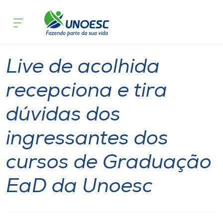
Página inicial
O que acontece
Live de acolhida recepciona e tira d
Cursos
Notícia
Geral
Onde estamos
Live de acolhida
Pesquisa
recepciona e tira
dúvidas dos
Atendimento ao Estudante
ingressantes dos
Portal de Ensino
cursos de Graduação
A
EaD da Unoesc
Unoesc
Internacionalização