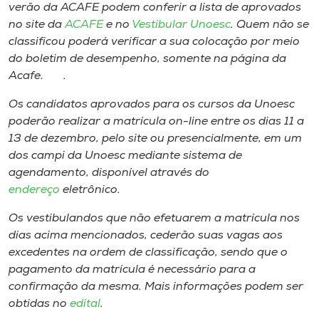
Museu
verão da ACAFE podem conferir a lista de aprovados
no site da
ACAFE
e no
Vestibular Unoesc
. Quem não se
classificou poderá verificar a sua colocação por meio
Unoesc
do boletim de desempenho, somente na página da
Store
Acafe. .
Os candidatos aprovados para os cursos da Unoesc
poderão realizar a matrícula on-line entre os dias 11 a
Selecione
13 de dezembro, pelo site ou presencialmente, em um
o idioma
dos campi da Unoesc mediante sistema de
agendamento, disponível através do
endereço
eletrônico.
A+
Os vestibulandos que não efetuarem a matrícula nos
A-
dias acima mencionados, cederão suas vagas aos
excedentes na ordem de classificação, sendo que o
pagamento da matrícula é necessário para a
confirmação da mesma. Mais informações podem ser
obtidas no
edital
.