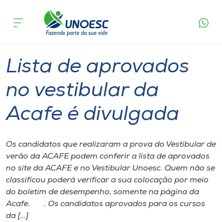
Página
O que
Lista de aprovados no vestibular da Acafe
inicial
acontece
é divulgada
Cursos
Graduação
Vestibular
Onde estamos
Lista de aprovados
Pesquisa
no vestibular da
Acafe é divulgada
Atendimento ao Estudante
Portal de Ensino
Os candidatos que realizaram a prova do Vestibular de
verão da ACAFE podem conferir a lista de aprovados
no site da ACAFE e no Vestibular Unoesc. Quem não se
A
classificou poderá verificar a sua colocação por meio
Unoesc
do boletim de desempenho, somente na página da
Acafe. . Os candidatos aprovados para os cursos
Internacionalização
da […]