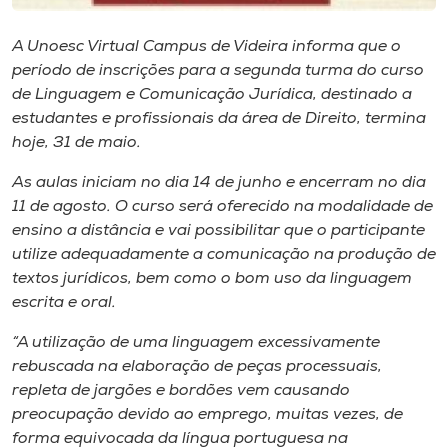
Museu
A Unoesc Virtual Campus de Videira informa que o
Unoesc
período de inscrições para a segunda turma do curso
de Linguagem e Comunicação Jurídica, destinado a
Store
estudantes e profissionais da área de Direito, termina
hoje, 31 de maio.
As aulas iniciam no dia 14 de junho e encerram no dia
Selecione
o idioma
11 de agosto. O curso será oferecido na modalidade de
ensino a distância e vai possibilitar que o participante
utilize adequadamente a comunicação na produção de
textos jurídicos, bem como o bom uso da linguagem
A+
escrita e oral.
A-
“A utilização de uma linguagem excessivamente
rebuscada na elaboração de peças processuais,
repleta de jargões e bordões vem causando
preocupação devido ao emprego, muitas vezes, de
forma equivocada da língua portuguesa na