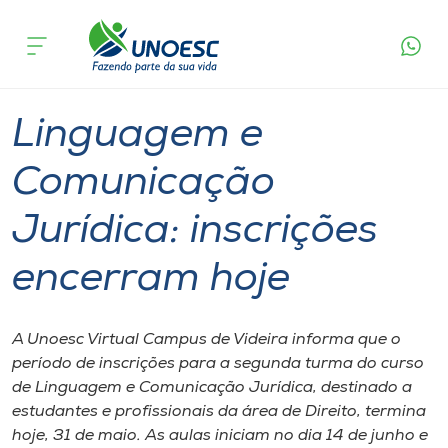
Página
O que
Linguagem e Comunicação Jurídica:
inicial
acontece
inscrições encerram hoje
Cursos
Graduação
Videira
Onde estamos
Linguagem e
Pesquisa
Comunicação
Jurídica: inscrições
Atendimento ao Estudante
encerram hoje
Portal de Ensino
A Unoesc Virtual Campus de Videira informa que o
A
período de inscrições para a segunda turma do curso
Unoesc
de Linguagem e Comunicação Jurídica, destinado a
estudantes e profissionais da área de Direito, termina
Internacionalização
hoje, 31 de maio. As aulas iniciam no dia 14 de junho e