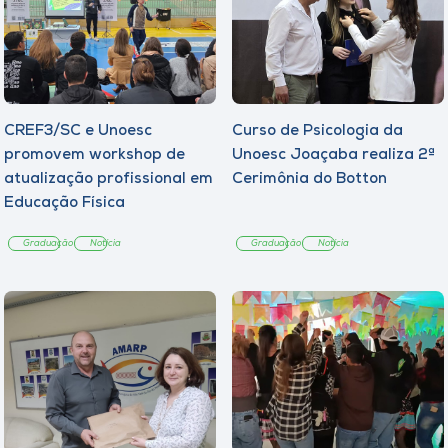
CREF3/SC e Unoesc
Curso de Psicologia da
promovem workshop de
Unoesc Joaçaba realiza 2ª
atualização profissional em
Cerimônia do Botton
Educação Física
Graduação
Notícia
Graduação
Notícia