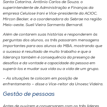
Museu
Santa Catarina, Antônio Carlos de Souza, o
superintendente de Administração e Finanças da
empresa Celulose Irani e Vice-presidente da ACIOC,
Unoesc
Mircon Becker, e a coordenadora do Sebrae na região
Store
Meio-oeste, Sueli Vieira Sarmento Bernardi.
Além de contarem suas histórias e responderem às
perguntas dos alunos, os três passaram mensagens
Selecione
importantes para aos alunos do MBA, mostrando que
o idioma
o sucesso é resultado de muito trabalho e que a
liderança também é consequência da presença de
desafios e da vontade e capacidade da pessoa em
superá-los e mudar sua vida ou a vida de um grupo.
A+
A-
– As situações te colocam em posição de
enfrentamento – disse o Vice-reitor da Unoesc Videira.
Gestão de pessoas
Antes de ouvirem e conversarem com os três líderes