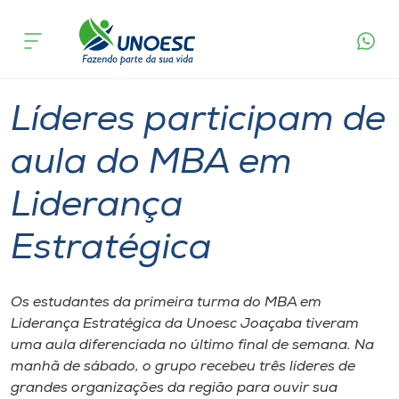
Página
O que
Líderes participam de aula do MBA em
inicial
acontece
Liderança Estratégica
Cursos
Graduação
Joaçaba
Onde estamos
Líderes participam de
Pesquisa
aula do MBA em
Liderança
Atendimento ao Estudante
Estratégica
Portal de Ensino
Os estudantes da primeira turma do MBA em
A
Liderança Estratégica da Unoesc Joaçaba tiveram
Unoesc
uma aula diferenciada no último final de semana. Na
manhã de sábado, o grupo recebeu três líderes de
Internacionalização
grandes organizações da região para ouvir sua