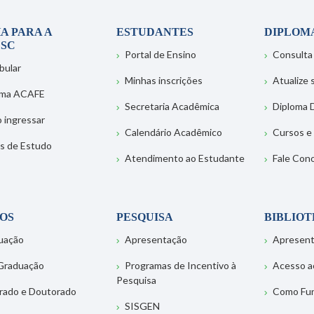
A PARA A
ESTUDANTES
DIPLOM
SC
Portal de Ensino
Consulta
bular
Minhas inscrições
Atualize
ema ACAFE
Secretaria Acadêmica
Diploma D
 ingressar
Calendário Acadêmico
Cursos e
s de Estudo
Atendimento ao Estudante
Fale Con
OS
PESQUISA
BIBLIO
uação
Apresentação
Apresen
Graduação
Programas de Incentivo à
Acesso a
Pesquisa
rado e Doutorado
Como Fu
SISGEN