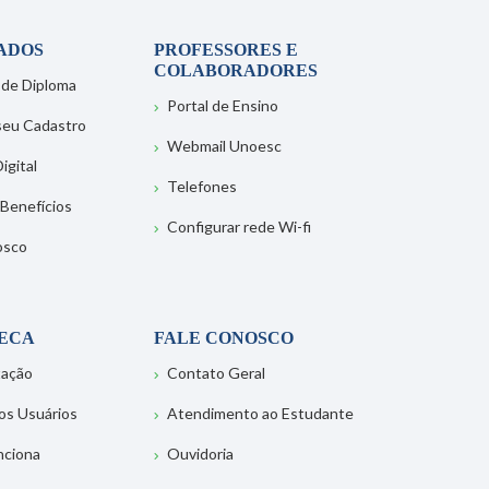
ADOS
PROFESSORES E
COLABORADORES
 de Diploma
Portal de Ensino
 seu Cadastro
Webmail Unoesc
igital
Telefones
 Benefícios
Configurar rede Wi-fi
osco
TECA
FALE CONOSCO
tação
Contato Geral
os Usuários
Atendimento ao Estudante
nciona
Ouvidoria