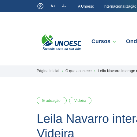
A+
A-
A Unoesc
Internacionalização
Cursos
Ond
Página inicial
O que acontece
Leila Navarro interage 
Graduação
Videira
Leila Navarro inte
Videira