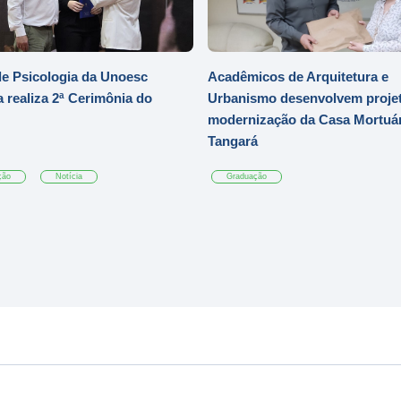
e Psicologia da Unoesc
Acadêmicos de Arquitetura e
 realiza 2ª Cerimônia do
Urbanismo desenvolvem projet
modernização da Casa Mortuár
Tangará
ção
Notícia
Graduação