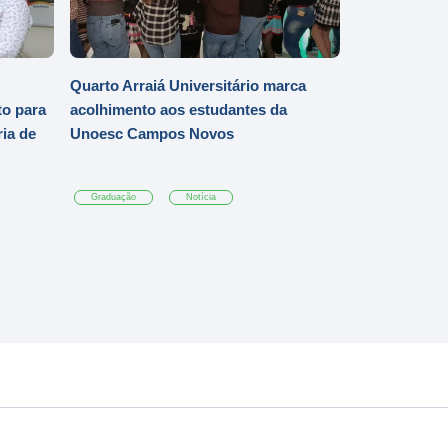
Quarto Arraiá Universitário marca
o para
acolhimento aos estudantes da
ia de
Unoesc Campos Novos
Graduação
Notícia