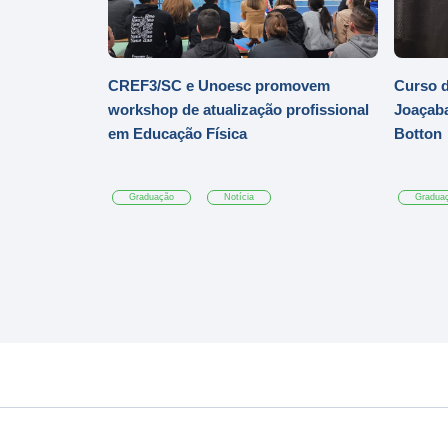
CREF3/SC e Unoesc promovem
Curso d
workshop de atualização profissional
Joaçaba
em Educação Física
Botton
Graduação
Notícia
Gradua