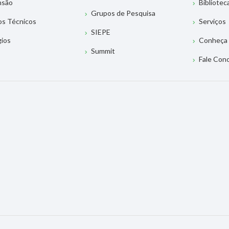
nsão
Bibliotec
Grupos de Pesquisa
os Técnicos
Serviços
SIEPE
gios
Conheça 
Summit
Fale Con