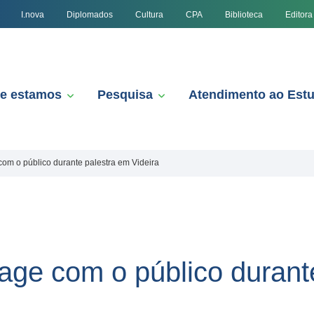
I.nova
Diplomados
Cultura
CPA
Biblioteca
Editora
e estamos
Pesquisa
Atendimento ao Est
com o público durante palestra em Videira
rage com o público durant