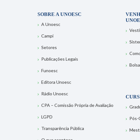
SOBRE A UNOESC
VENH
UNOE
A Unoesc
Vesti
Campi
Sist
Setores
Como
Publicações Legais
Bolsa
Funoesc
Editora Unoesc
Rádio Unoesc
CURS
CPA – Comissão Própria de Avaliação
Grad
LGPD
Pós-
Transparência Pública
Mest
O que acontece