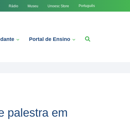
Português
Rádio
Museu
Unoesc Store
udante
Portal de Ensino
e palestra em