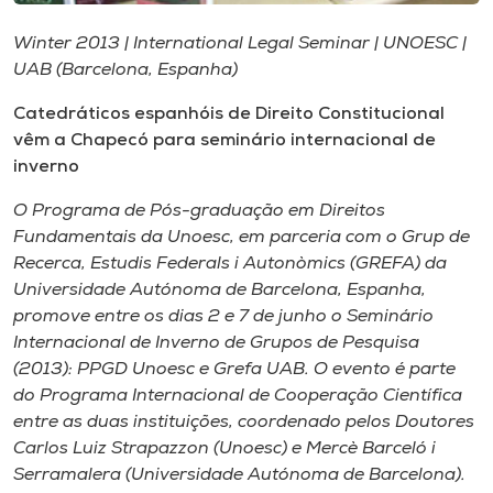
Museu
Winter 2013 | International Legal Seminar | UNOESC |
UAB (Barcelona, Espanha)
Unoesc
Store
Catedráticos espanhóis de Direito Constitucional
vêm a Chapecó para seminário internacional de
inverno
Selecione
O Programa de Pós-graduação em Direitos
o idioma
Fundamentais da Unoesc, em parceria com o Grup de
Recerca, Estudis Federals i Autonòmics (GREFA) da
Universidade Autónoma de Barcelona, Espanha,
promove entre os dias 2 e 7 de junho o Seminário
A+
Internacional de Inverno de Grupos de Pesquisa
A-
(2013): PPGD Unoesc e Grefa UAB. O evento é parte
do Programa Internacional de Cooperação Científica
entre as duas instituições, coordenado pelos Doutores
Carlos Luiz Strapazzon (Unoesc) e Mercè Barceló i
Serramalera (Universidade Autónoma de Barcelona).