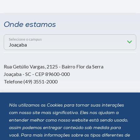
Onde estamos
Selecione o campus
Rua Getúlio Vargas, 2125 - Bairro Flor da Serra
Joaçaba - SC - CEP 89600-000
Telefone (49) 3551-2000
Siga a Unoesc
Nós utilizamos os Cookies para tornar suas interações
com nosso site mais significativa. Eles nos ajudam a
entender melhor como nosso website está sendo usado,
assim podemos entregar conteúdo sob medida para
você. Para mais informações sobre os tipos diferentes de