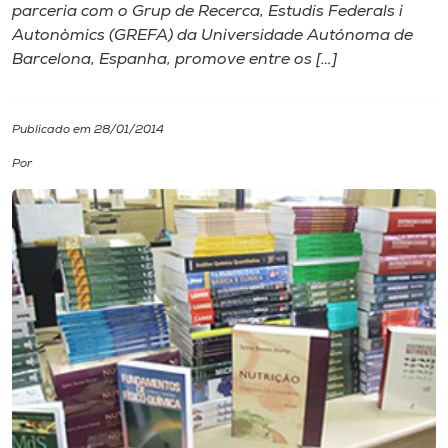
parceria com o Grup de Recerca, Estudis Federals i
Autonòmics (GREFA) da Universidade Autónoma de
I.nova
Barcelona, Espanha, promove entre os […]
Diplomados
Publicado em 28/01/2014
Cultura
Por
CPA
Biblioteca
Editora
Rádio