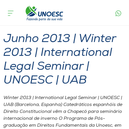
Página
O que
Junho 2013 | Winter 2013 | International Legal
inicial
acontece
Seminar | UNOESC | UAB
Cursos
Graduação
Chapecó
Onde estamos
Junho 2013 | Winter
Pesquisa
2013 | International
Legal Seminar |
Atendimento ao Estudante
UNOESC | UAB
Portal de Ensino
Winter 2013 | International Legal Seminar | UNOESC |
A
UAB (Barcelona, Espanha) Catedráticos espanhóis de
Unoesc
Direito Constitucional vêm a Chapecó para seminário
internacional de inverno O Programa de Pós-
Internacionalização
graduação em Direitos Fundamentais da Unoesc, em