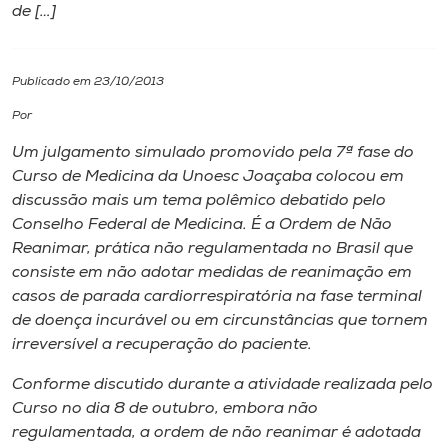
de […]
I.nova
Publicado em 23/10/2013
Diplomados
Por
Um julgamento simulado promovido pela 7ª fase do
Cultura
Curso de Medicina da Unoesc Joaçaba colocou em
discussão mais um tema polêmico debatido pelo
CPA
Conselho Federal de Medicina. É a Ordem de Não
Reanimar, prática não regulamentada no Brasil que
consiste em não adotar medidas de reanimação em
Biblioteca
casos de parada cardiorrespiratória na fase terminal
de doença incurável ou em circunstâncias que tornem
Editora
irreversível a recuperação do paciente.
Conforme discutido durante a atividade realizada pelo
Rádio
Curso no dia 8 de outubro, embora não
regulamentada, a ordem de não reanimar é adotada