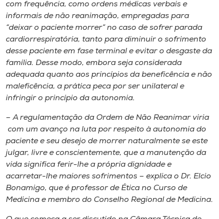
Museu
com frequência, como ordens médicas verbais e
informais de não reanimação, empregadas para
“deixar o paciente morrer” no caso de sofrer parada
Unoesc
cardiorrespiratória, tanto para diminuir o sofrimento
Store
desse paciente em fase terminal e evitar o desgaste da
família. Desse modo, embora seja considerada
adequada quanto aos princípios da beneficência e não
maleficência, a prática peca por ser unilateral e
Selecione
infringir o princípio da autonomia.
o idioma
– A regulamentação da Ordem de Não Reanimar viria
com um avanço na luta por respeito à autonomia do
paciente e seu desejo de morrer naturalmente se este
A+
julgar, livre e conscientemente, que a manutenção da
A-
vida significa ferir-lhe a própria dignidade e
acarretar-lhe maiores sofrimentos – explica o Dr. Elcio
Bonamigo, que é professor de Ética no Curso de
Medicina e membro do Conselho Regional de Medicina.