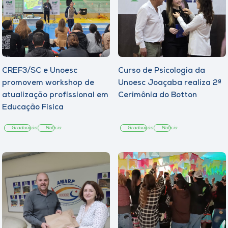
CREF3/SC e Unoesc
Curso de Psicologia da
promovem workshop de
Unoesc Joaçaba realiza 2ª
atualização profissional em
Cerimônia do Botton
Educação Física
Graduação
Notícia
Graduação
Notícia