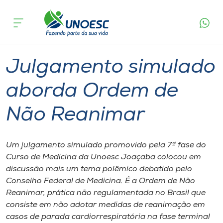
Página
O que
Julgamento simulado aborda Ordem de
inicial
acontece
Não Reanimar
Cursos
Graduação
Onde estamos
Julgamento simulado
Pesquisa
aborda Ordem de
Não Reanimar
Atendimento ao Estudante
Portal de Ensino
Um julgamento simulado promovido pela 7ª fase do
Curso de Medicina da Unoesc Joaçaba colocou em
discussão mais um tema polêmico debatido pelo
A
Conselho Federal de Medicina. É a Ordem de Não
Unoesc
Reanimar, prática não regulamentada no Brasil que
consiste em não adotar medidas de reanimação em
Internacionalização
casos de parada cardiorrespiratória na fase terminal