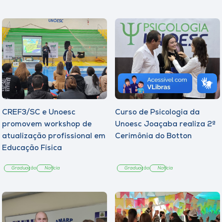
CREF3/SC e Unoesc
Curso de Psicologia da
promovem workshop de
Unoesc Joaçaba realiza 2ª
atualização profissional em
Cerimônia do Botton
Educação Física
Graduação
Notícia
Graduação
Notícia