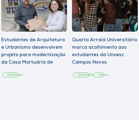
Estudantes de Arquitetura
Quarto Arraiá Universitário
e Urbanismo desenvolvem
marca acolhimento aos
projeto para modernização
estudantes da Unoesc
da Casa Mortuária de
Campos Novos
Tangará
Graduação
Graduação
Notícia