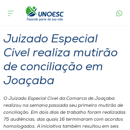
Página
O que
Juizado Especial Cível realiza mutirão de
inicial
acontece
conciliação em Joaçaba
Cursos
Graduação
Joaçaba
Onde estamos
Juizado Especial
Pesquisa
Cível realiza mutirão
de conciliação em
Atendimento ao Estudante
Joaçaba
Portal de Ensino
O Juizado Especial Cível da Comarca de Joaçaba
A
realizou na semana passada seu primeiro mutirão de
Unoesc
conciliação. Em dois dias de trabalho foram realizadas
75 audiências, das quais 16 terminaram com acordos
Internacionalização
homologados. A iniciativa também resultou em seis