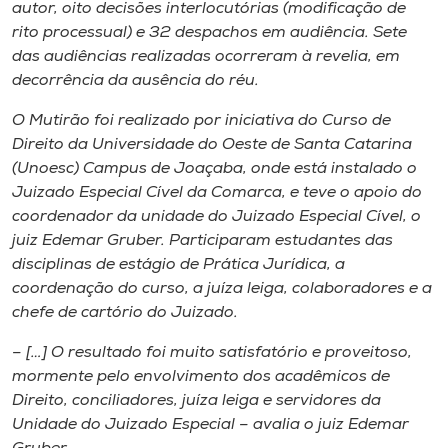
Museu
autor, oito decisões interlocutórias (modificação de
rito processual) e 32 despachos em audiência. Sete
das audiências realizadas ocorreram à revelia, em
Unoesc
decorrência da ausência do réu.
Store
O Mutirão foi realizado por iniciativa do Curso de
Direito da Universidade do Oeste de Santa Catarina
(Unoesc) Campus de Joaçaba, onde está instalado o
Selecione
Juizado Especial Cível da Comarca, e teve o apoio do
o idioma
coordenador da unidade do Juizado Especial Cível, o
juiz Edemar Gruber. Participaram estudantes das
disciplinas de estágio de Prática Jurídica, a
coordenação do curso, a juíza leiga, colaboradores e a
A+
chefe de cartório do Juizado.
A-
– […] O resultado foi muito satisfatório e proveitoso,
mormente pelo envolvimento dos acadêmicos de
Direito, conciliadores, juíza leiga e servidores da
Unidade do Juizado Especial – avalia o juiz Edemar