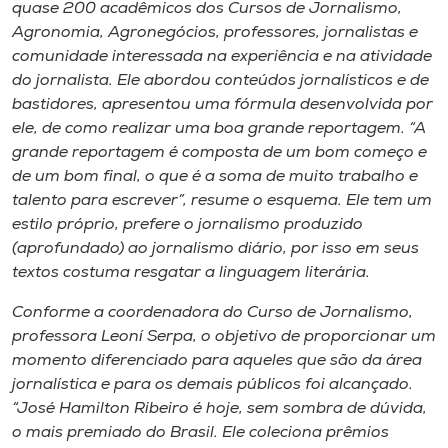
Museu
quase 200 acadêmicos dos Cursos de Jornalismo,
Agronomia, Agronegócios, professores, jornalistas e
comunidade interessada na experiência e na atividade
Unoesc
do jornalista. Ele abordou conteúdos jornalísticos e de
Store
bastidores, apresentou uma fórmula desenvolvida por
ele, de como realizar uma boa grande reportagem. “A
grande reportagem é composta de um bom começo e
de um bom final, o que é a soma de muito trabalho e
Selecione
talento para escrever”, resume o esquema. Ele tem um
o idioma
estilo próprio, prefere o jornalismo produzido
(aprofundado) ao jornalismo diário, por isso em seus
textos costuma resgatar a linguagem literária.
A+
Conforme a coordenadora do Curso de Jornalismo,
A-
professora Leoní Serpa, o objetivo de proporcionar um
momento diferenciado para aqueles que são da área
jornalística e para os demais públicos foi alcançado.
“José Hamilton Ribeiro é hoje, sem sombra de dúvida,
o mais premiado do Brasil. Ele coleciona prêmios