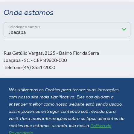
Onde estamos
Selecione o campus
Rua Getúlio Vargas, 2125 - Bairro Flor da Serra
Joaçaba - SC - CEP 89600-000
Telefone (49) 3551-2000
Siga a Unoesc
Nós utilizamos os Cookies para tornar suas interações
com nosso site mais significativa. Eles nos ajudam a
entender melhor como nosso website está sendo usado,
assim podemos entregar conteúdo sob medida para
você. Para mais informações sobre os tipos diferentes de
cookies que estamos usando, leia nossa
Política de
Privacidade
.