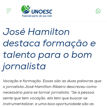
Página
O que
José Hamilton destaca formação e talento
inicial
acontece
para o bom jornalista
Cursos
Graduação
São Miguel do Oeste
Onde estamos
José Hamilton
Pesquisa
destaca formação e
talento para o bom
Atendimento ao Estudante
jornalista
Portal de Ensino
Vocação e formação. Essas são as duas palavras que
A
o jornalista José Hamilton Ribeiro descreveu como
Unoesc
necessário para se tornar jornalista. “Se a pessoa
sente que tem vocação, ela tem que buscar se
Internacionalização
instrumentalizar, e uma boa oportunidade são as