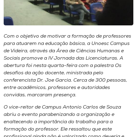
Museu
Unoesc
Store
Com o objetivo de motivar a formação de professores
para atuarem na educação básica, a Unoesc Campus
de Videira, através da Área de Ciências Humanas e
Sociais promove a IV Jornada das Licenciaturas. A
Selecione
o idioma
abertura foi nesta quarta-feira com a palestra Os
desafios da ação docente, ministrada pelo
conferencista Dr. Joe Garcia. Cerca de 300 pessoas,
entre acadêmicos, professores e autoridades
A+
convidas, marcaram presença.
A-
O vice-reitor de Campus Antonio Carlos de Souza
abriu o evento parabenizando a organização e
enaltecendo a importância do trabalho para a
formação do professor. Ele ressaltou que este
profissional ainda não é valorizado como deveria e