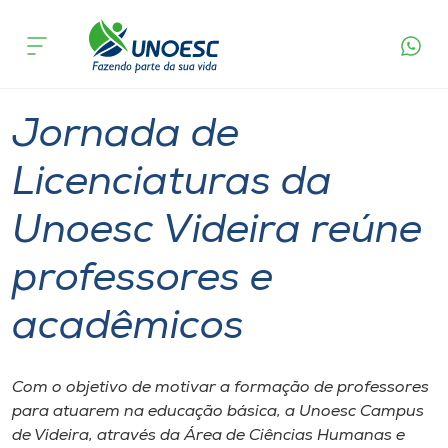
Página
O que
Jornada de Licenciaturas da Unoesc Videira
inicial
acontece
reúne professores e acadêmicos
Cursos
Graduação
Videira
Onde estamos
Jornada de
Pesquisa
Licenciaturas da
Unoesc Videira reúne
Atendimento ao Estudante
professores e
Portal de Ensino
acadêmicos
A
Unoesc
Com o objetivo de motivar a formação de professores
para atuarem na educação básica, a Unoesc Campus
Internacionalização
de Videira, através da Área de Ciências Humanas e