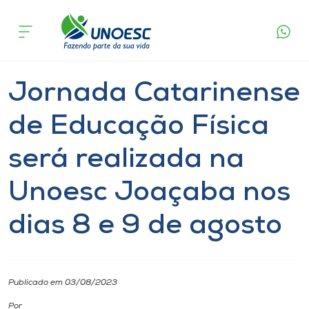
Página
O que
Jornada Catarinense de Educação Física será
inicial
acontece
realizada na Unoesc Joaçaba nos dias 8 e 9
Cursos
de agosto
Graduação
Joaçaba
Onde estamos
Jornada Catarinense
Pesquisa
de Educação Física
será realizada na
Atendimento ao Estudante
Unoesc Joaçaba nos
Portal de Ensino
dias 8 e 9 de agosto
A
Unoesc
Publicado em 03/08/2023
Internacionalização
Por