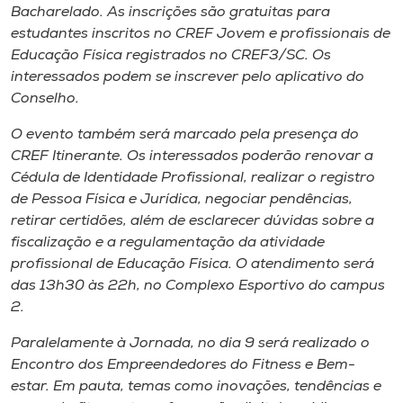
Museu
Bacharelado. As inscrições são gratuitas para
estudantes inscritos no CREF Jovem e profissionais de
Educação Física registrados no CREF3/SC. Os
Unoesc
interessados podem se inscrever pelo aplicativo do
Store
Conselho.
O evento também será marcado pela presença do
CREF Itinerante. Os interessados poderão renovar a
Selecione
Cédula de Identidade Profissional, realizar o registro
o idioma
de Pessoa Física e Jurídica, negociar pendências,
retirar certidões, além de esclarecer dúvidas sobre a
fiscalização e a regulamentação da atividade
profissional de Educação Física. O atendimento será
A+
das 13h30 às 22h, no Complexo Esportivo do campus
A-
2.
Paralelamente à Jornada, no dia 9 será realizado o
Encontro dos Empreendedores do Fitness e Bem-
estar. Em pauta, temas como inovações, tendências e