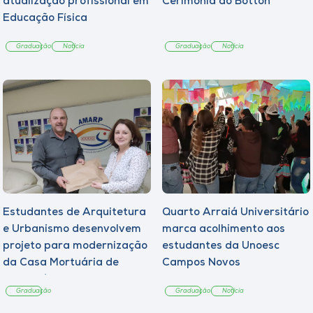
atualização profissional em
Cerimônia do Botton
Educação Física
Graduação
Notícia
Graduação
Notícia
Estudantes de Arquitetura
Quarto Arraiá Universitário
e Urbanismo desenvolvem
marca acolhimento aos
projeto para modernização
estudantes da Unoesc
da Casa Mortuária de
Campos Novos
Tangará
Graduação
Graduação
Notícia