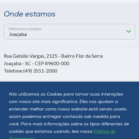
Onde estamos
Selecione o campus
Rua Getúlio Vargas, 2125 - Bairro Flor da Serra
Joaçaba - SC - CEP 89600-000
Telefone (49) 3551-2000
Siga a Unoesc
Nós utilizamos os Cookies para tornar suas interações
com nosso site mais significativa. Eles nos ajudam a
entender melhor como nosso website está sendo usado,
assim podemos entregar conteúdo sob medida para
você. Para mais informações sobre os tipos diferentes de
cookies que estamos usando, leia nossa
Política de