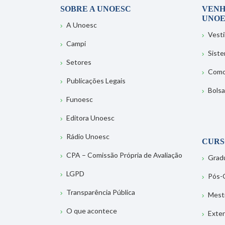
SOBRE A UNOESC
VENH
UNOE
A Unoesc
Vesti
Campi
Sist
Setores
Como
Publicações Legais
Bolsa
Funoesc
Editora Unoesc
Rádio Unoesc
CURS
CPA – Comissão Própria de Avaliação
Grad
LGPD
Pós-
Transparência Pública
Mest
O que acontece
Exte