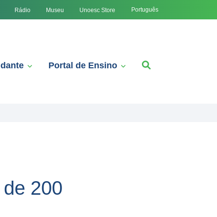
Português
Rádio
Museu
Unoesc Store
udante
Portal de Ensino
 de 200