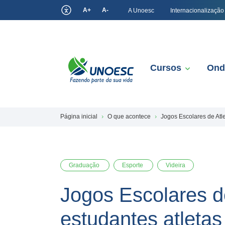
A+
A-
A Unoesc
Internacionalização
Cursos
Ond
Página inicial
O que acontece
Jogos Escolares de Atl
Graduação
Esporte
Videira
Jogos Escolares d
estudantes atletas