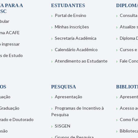
A PARA A
ESTUDANTES
DIPLOM
SC
Portal de Ensino
Consulta
bular
Minhas inscrições
Atualize
ema ACAFE
Secretaria Acadêmica
Diploma D
 ingressar
Calendário Acadêmico
Cursos e
s de Estudo
Atendimento ao Estudante
Fale Con
OS
PESQUISA
BIBLIO
uação
Apresentação
Apresen
Graduação
Programas de Incentivo à
Acesso a
Pesquisa
rado e Doutorado
Como Fu
SISGEN
nsão
Bibliotec
Grupos de Pesquisa