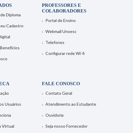
ADOS
PROFESSORES E
COLABORADORES
 de Diploma
Portal de Ensino
 seu Cadastro
Webmail Unoesc
igital
Telefones
 Benefícios
Configurar rede Wi-fi
osco
TECA
FALE CONOSCO
tação
Contato Geral
os Usuários
Atendimento ao Estudante
nciona
Ouvidoria
a Virtual
Seja nosso Fornecedor