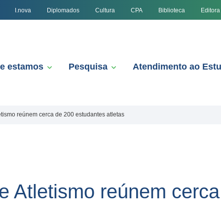
I.nova
Diplomados
Cultura
CPA
Biblioteca
Editora
e estamos
Pesquisa
Atendimento ao Est
etismo reúnem cerca de 200 estudantes atletas
e Atletismo reúnem cerca