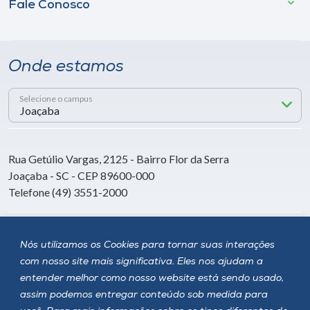
Fale Conosco
Onde estamos
Selecione o campus
Rua Getúlio Vargas, 2125 - Bairro Flor da Serra
Joaçaba - SC - CEP 89600-000
Telefone (49) 3551-2000
Siga a Unoesc
Nós utilizamos os Cookies para tornar suas interações
com nosso site mais significativa. Eles nos ajudam a
entender melhor como nosso website está sendo usado,
assim podemos entregar conteúdo sob medida para