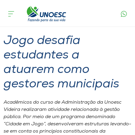
Página
O que
Jogo desafia estudantes a atuarem como
inicial
acontece
gestores municipais
Cursos
Graduação
Aulas
Videira
Onde estamos
Jogo desafia
Pesquisa
estudantes a
atuarem como
Atendimento ao Estudante
gestores municipais
Portal de Ensino
Acadêmicos do curso de Administração da Unoesc
A
Videira realizaram atividade relacionada à gestão
Unoesc
pública. Por meio de um programa denominado
“Cidade em Jogo”, desenvolveram estruturas levando-
Internacionalização
se em conta os princípios constitucionais da