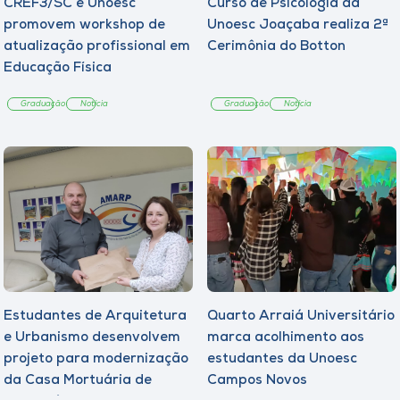
CREF3/SC e Unoesc
Curso de Psicologia da
promovem workshop de
Unoesc Joaçaba realiza 2ª
atualização profissional em
Cerimônia do Botton
Educação Física
Graduação
Notícia
Graduação
Notícia
Estudantes de Arquitetura
Quarto Arraiá Universitário
e Urbanismo desenvolvem
marca acolhimento aos
projeto para modernização
estudantes da Unoesc
da Casa Mortuária de
Campos Novos