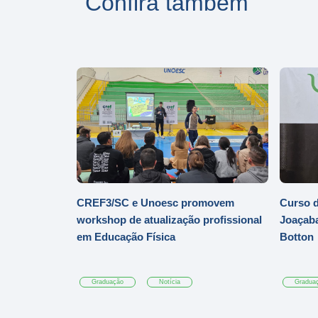
Confira também
CREF3/SC e Unoesc promovem
Curso d
workshop de atualização profissional
Joaçaba
em Educação Física
Botton
Graduação
Notícia
Gradua