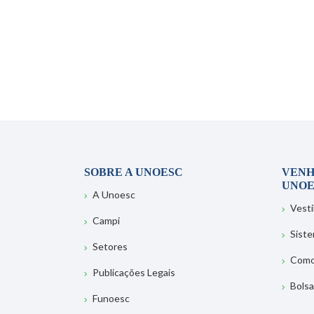
SOBRE A UNOESC
VENH
UNOE
A Unoesc
Vesti
Campi
Sist
Setores
Como
Publicações Legais
Bolsa
Funoesc