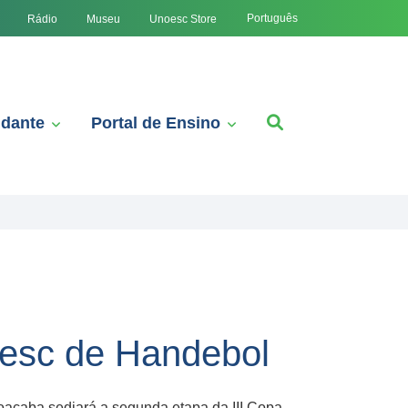
Português
Rádio
Museu
Unoesc Store
udante
Portal de Ensino
esc de Handebol
Joaçaba sediará a segunda etapa da III Copa