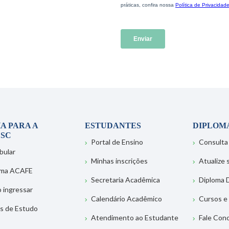
A PARA A
ESTUDANTES
DIPLOM
SC
Portal de Ensino
Consulta
bular
Minhas inscrições
Atualize
ema ACAFE
Secretaria Acadêmica
Diploma D
 ingressar
Calendário Acadêmico
Cursos e
s de Estudo
Atendimento ao Estudante
Fale Con