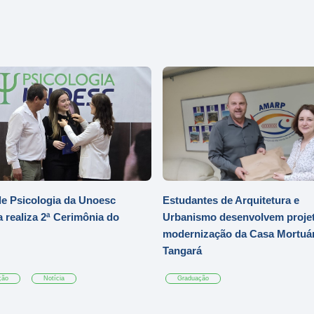
e Psicologia da Unoesc
Estudantes de Arquitetura e
 realiza 2ª Cerimônia do
Urbanismo desenvolvem projet
modernização da Casa Mortuár
Tangará
ção
Notícia
Graduação