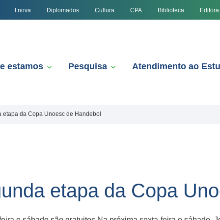
I.nova
Diplomados
Cultura
CPA
Biblioteca
Editora
e estamos
Pesquisa
Atendimento ao Est
a etapa da Copa Unoesc de Handebol
gunda etapa da Copa Uno
eira e sábado são gratuitos Na próxima sexta-feira e sábado, 