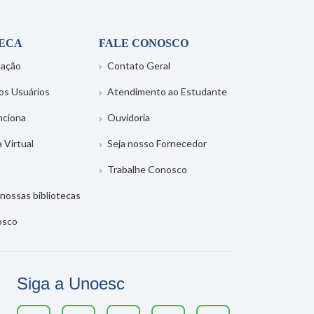
TECA
FALE CONOSCO
tação
Contato Geral
os Usuários
Atendimento ao Estudante
nciona
Ouvidoria
a Virtual
Seja nosso Fornecedor
Trabalhe Conosco
nossas bibliotecas
osco
Siga a Unoesc