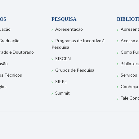
OS
PESQUISA
BIBLIO
uação
Apresentação
Apresen
Graduação
Programas de Incentivo à
Acesso a
Pesquisa
rado e Doutorado
Como Fu
SISGEN
nsão
Bibliotec
Grupos de Pesquisa
os Técnicos
Serviços
SIEPE
gios
Conheça 
Summit
Fale Con