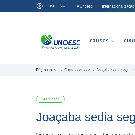
A+
A-
A Unoesc
Internacionalização
Cursos
Ond
Página inicial
O que acontece
Joaçaba sedia segund
Graduação
Joaçaba sedia se
Ingressos para os jogos marcados para sexta-f