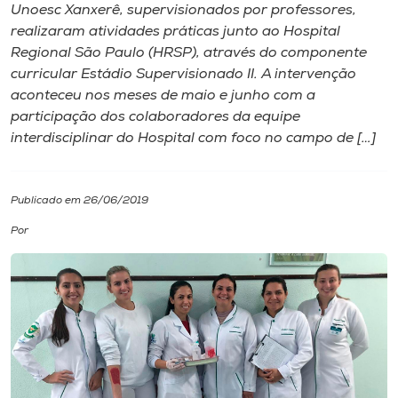
Unoesc Xanxerê, supervisionados por professores,
realizaram atividades práticas junto ao Hospital
I.nova
Regional São Paulo (HRSP), através do componente
curricular Estádio Supervisionado II. A intervenção
Diplomados
aconteceu nos meses de maio e junho com a
participação dos colaboradores da equipe
interdisciplinar do Hospital com foco no campo de […]
Cultura
CPA
Publicado em 26/06/2019
Por
Biblioteca
Editora
Rádio