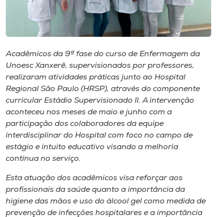
Museu
Unoesc
Store
Acadêmicos da 9ª fase do curso de Enfermagem da
Unoesc Xanxerê, supervisionados por professores,
realizaram atividades práticas junto ao Hospital
Regional São Paulo (HRSP), através do componente
Selecione
o idioma
curricular Estádio Supervisionado II. A intervenção
aconteceu nos meses de maio e junho com a
participação dos colaboradores da equipe
interdisciplinar do Hospital com foco no campo de
A+
estágio e intuito educativo visando a melhoria
A-
contínua no serviço.
Esta atuação dos acadêmicos visa reforçar aos
profissionais da saúde quanto a importância da
higiene das mãos e uso do álcool gel como medida de
prevenção de infecções hospitalares e a importância