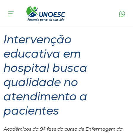
Página
O que
Intervenção educativa em hospital busca
inicial
acontece
qualidade no atendimento a pacientes
Cursos
Graduação
Aulas
Xanxerê
Onde estamos
Intervenção
Pesquisa
educativa em
hospital busca
Atendimento ao Estudante
qualidade no
Portal de Ensino
atendimento a
A
pacientes
Unoesc
Internacionalização
Acadêmicos da 9ª fase do curso de Enfermagem da