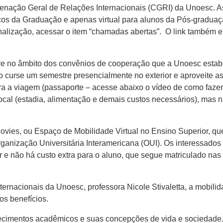
denação Geral de Relações Internacionais (CGRI) da Unoesc.
icos da Graduação e apenas virtual para alunos da Pós-gradua
nalização, acessar o item “chamadas abertas”. O link também e
tre no âmbito dos convênios de cooperação que a Unoesc estab
 curse um semestre presencialmente no exterior e aproveite as 
a a viagem (passaporte – acesse abaixo o vídeo de como fazer,
 local (estadia, alimentação e demais custos necessários), mas
Movies, ou Espaço de Mobilidade Virtual no Ensino Superior, 
rganização Universitária Interamericana (OUI). Os interessados
 e não há custo extra para o aluno, que segue matriculado nas 
rnacionais da Unoesc, professora Nicole Stivaletta, a mobilida
ros benefícios.
imentos acadêmicos e suas concepções de vida e sociedade. T