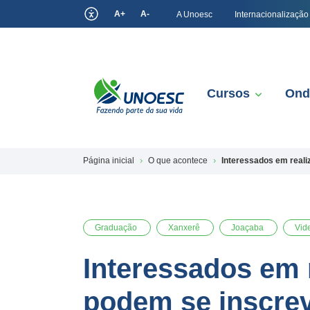
A+
A-
A Unoesc
Internacionalização
Cursos
Ond
Página inicial
O que acontece
Interessados em reali
Graduação
Xanxerê
Joaçaba
Vid
Interessados em r
podem se inscre