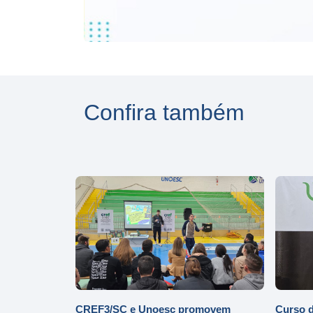
Confira também
CREF3/SC e Unoesc promovem
Curso d