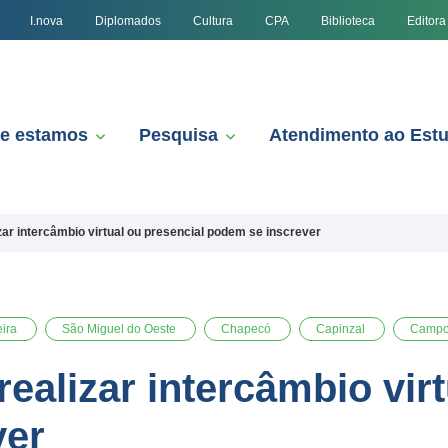
I.nova
Diplomados
Cultura
CPA
Biblioteca
Editora
e estamos
Pesquisa
Atendimento ao Est
zar intercâmbio virtual ou presencial podem se inscrever
eira
São Miguel do Oeste
Chapecó
Capinzal
Campo
ealizar intercâmbio virt
ver