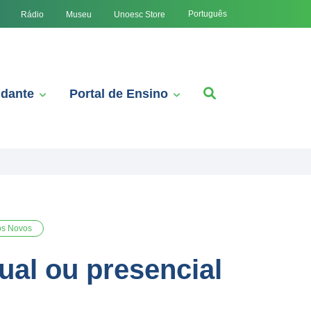
Português
Rádio
Museu
Unoesc Store
udante
Portal de Ensino
s Novos
ual ou presencial