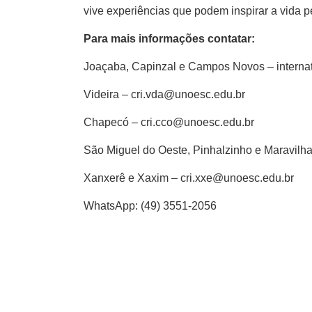
vive experiências que podem inspirar a vida p
Para mais informações contatar:
Joaçaba, Capinzal e Campos Novos – interna
Videira – cri.vda@unoesc.edu.br
Chapecó – cri.cco@unoesc.edu.br
São Miguel do Oeste, Pinhalzinho e Maravilh
Xanxerê e Xaxim – cri.xxe@unoesc.edu.br
WhatsApp: (49) 3551-2056