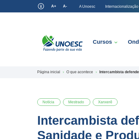
A+
A-
A Unoesc
Internacionalização
Cursos
Ond
Página inicial
O que acontece
Intercambista defend
Notícia
Mestrado
Xanxerê
Intercambista de
Sanidade e Prod