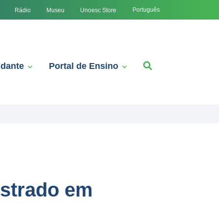
Português
Rádio
Museu
Unoesc Store
udante
Portal de Ensino
estrado em