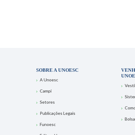
SOBRE A UNOESC
VENH
UNOE
A Unoesc
Vesti
Campi
Sist
Setores
Como
Publicações Legais
Bolsa
Funoesc