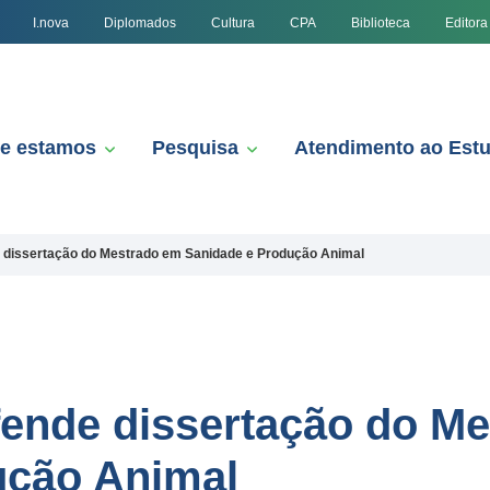
I.nova
Diplomados
Cultura
CPA
Biblioteca
Editora
e estamos
Pesquisa
Atendimento ao Est
e dissertação do Mestrado em Sanidade e Produção Animal
fende dissertação do M
ução Animal