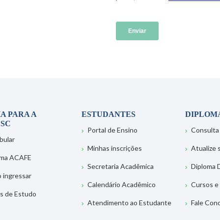
A PARA A
ESTUDANTES
DIPLOM
SC
Portal de Ensino
Consulta
bular
Minhas inscrições
Atualize
ema ACAFE
Secretaria Acadêmica
Diploma D
 ingressar
Calendário Acadêmico
Cursos e
s de Estudo
Atendimento ao Estudante
Fale Con