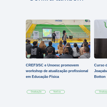
CREF3/SC e Unoesc promovem
Curso d
workshop de atualização profissional
Joaçaba
em Educação Física
Botton
Graduação
Notícia
Gradua