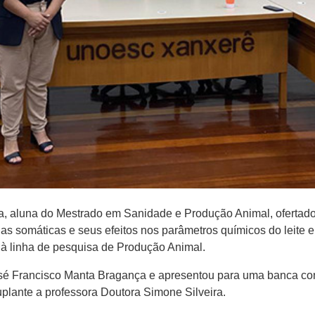
a, aluna do Mestrado em Sanidade e Produção Animal, oferta
as somáticas e seus efeitos nos parâmetros químicos do leite 
a à linha de pesquisa de Produção Animal.
 José Francisco Manta Bragança e apresentou para uma banca c
plante a professora Doutora Simone Silveira.