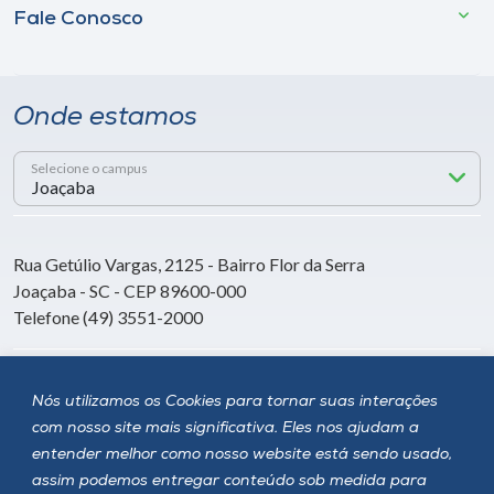
Fale Conosco
Onde estamos
Selecione o campus
Rua Getúlio Vargas, 2125 - Bairro Flor da Serra
Joaçaba - SC - CEP 89600-000
Telefone (49) 3551-2000
Siga a Unoesc
Nós utilizamos os Cookies para tornar suas interações
com nosso site mais significativa. Eles nos ajudam a
entender melhor como nosso website está sendo usado,
assim podemos entregar conteúdo sob medida para