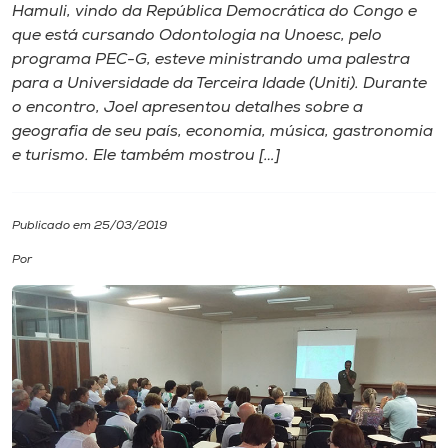
Hamuli, vindo da República Democrática do Congo e
que está cursando Odontologia na Unoesc, pelo
I.nova
programa PEC-G, esteve ministrando uma palestra
para a Universidade da Terceira Idade (Uniti). Durante
Diplomados
o encontro, Joel apresentou detalhes sobre a
geografia de seu país, economia, música, gastronomia
e turismo. Ele também mostrou […]
Cultura
CPA
Publicado em 25/03/2019
Por
Biblioteca
Editora
Rádio