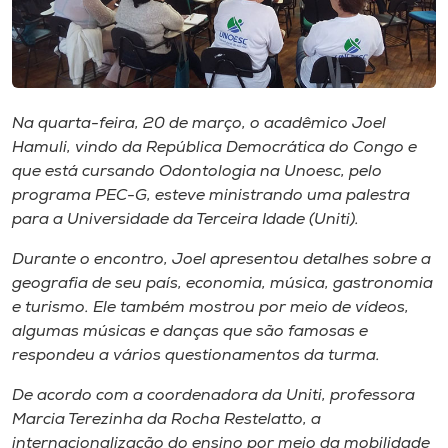
Museu
Unoesc
Store
Na quarta-feira, 20 de março, o acadêmico Joel
Hamuli, vindo da República Democrática do Congo e
que está cursando Odontologia na Unoesc, pelo
Selecione
programa PEC-G, esteve ministrando uma palestra
o idioma
para a Universidade da Terceira Idade (Uniti).
Durante o encontro, Joel apresentou detalhes sobre a
geografia de seu país, economia, música, gastronomia
A+
e turismo. Ele também mostrou por meio de vídeos,
A-
algumas músicas e danças que são famosas e
respondeu a vários questionamentos da turma.
De acordo com a coordenadora da Uniti, professora
Marcia Terezinha da Rocha Restelatto, a
internacionalização do ensino por meio da mobilidade