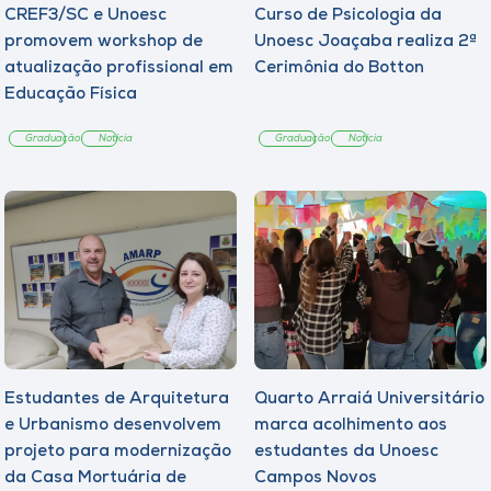
CREF3/SC e Unoesc
Curso de Psicologia da
promovem workshop de
Unoesc Joaçaba realiza 2ª
atualização profissional em
Cerimônia do Botton
Educação Física
Graduação
Notícia
Graduação
Notícia
Estudantes de Arquitetura
Quarto Arraiá Universitário
e Urbanismo desenvolvem
marca acolhimento aos
projeto para modernização
estudantes da Unoesc
da Casa Mortuária de
Campos Novos