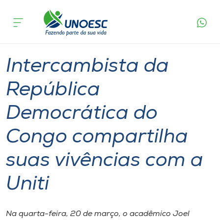
Página
O que
Intercambista da República Democrática do
inicial
acontece
Congo compartilha suas vivências com a Uniti
Cursos
Graduação
International
Onde estamos
Intercambista da
Pesquisa
República
Democrática do
Atendimento ao Estudante
Congo compartilha
Portal de Ensino
suas vivências com a
A
Uniti
Unoesc
Internacionalização
Na quarta-feira, 20 de março, o acadêmico Joel