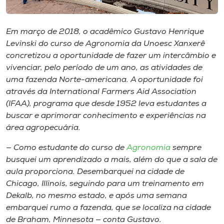
Museu
Em março de 2018, o acadêmico Gustavo Henrique
Unoesc
Levinski do curso de Agronomia da Unoesc Xanxerê
Store
concretizou a oportunidade de fazer um intercâmbio e
vivenciar, pelo período de um ano, as atividades de
uma fazenda Norte-americana. A oportunidade foi
através da
International Farmers Aid Association
Selecione
o idioma
(IFAA)
, programa que desde 1952 leva estudantes a
buscar e aprimorar conhecimento e experiências na
área agropecuária.
A+
— Como estudante do curso de
Agronomia
sempre
A-
busquei um aprendizado a mais, além do que a sala de
aula proporciona. Desembarquei na cidade de
Chicago, Illinois, seguindo para um treinamento em
Dekalb, no mesmo estado, e após uma semana
embarquei rumo a fazenda, que se localiza na cidade
de Braham, Minnesota — conta Gustavo.