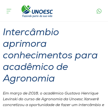
Página
O que
Intercâmbio aprimora conhecimentos para
inicial
acontece
acadêmico de Agronomia
Cursos
Graduação
International
Xanxerê
Onde estamos
Intercâmbio
Pesquisa
aprimora
conhecimentos para
Atendimento ao Estudante
acadêmico de
Portal de Ensino
Agronomia
A
Unoesc
Em março de 2018, o acadêmico Gustavo Henrique
Levinski do curso de Agronomia da Unoesc Xanxerê
Internacionalização
concretizou a oportunidade de fazer um intercâmbio e