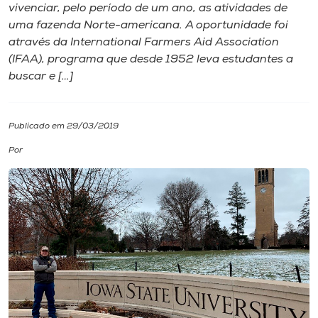
vivenciar, pelo período de um ano, as atividades de
uma fazenda Norte-americana. A oportunidade foi
I.nova
através da International Farmers Aid Association
(IFAA), programa que desde 1952 leva estudantes a
Diplomados
buscar e […]
Cultura
Publicado em 29/03/2019
Por
CPA
Biblioteca
Editora
Rádio