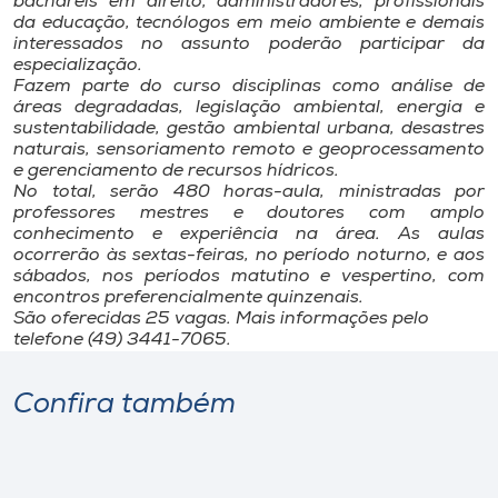
bacharéis em direito, administradores, profissionais
Museu
da educação, tecnólogos em meio ambiente e demais
interessados no assunto poderão participar da
especialização.
Unoesc
Fazem parte do curso disciplinas como análise de
Store
áreas degradadas, legislação ambiental, energia e
sustentabilidade, gestão ambiental urbana, desastres
naturais, sensoriamento remoto e geoprocessamento
e gerenciamento de recursos hídricos.
No total, serão 480 horas-aula, ministradas por
Selecione
professores mestres e doutores com amplo
o idioma
conhecimento e experiência na área. As aulas
ocorrerão às sextas-feiras, no período noturno, e aos
sábados, nos períodos matutino e vespertino, com
encontros preferencialmente quinzenais.
São oferecidas 25 vagas. Mais informações pelo
A+
telefone (49) 3441-7065.
A-
Confira também