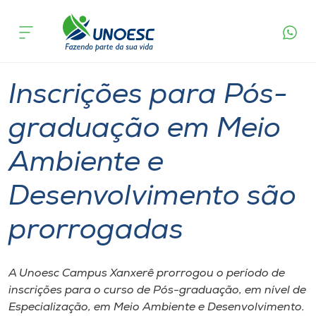
Página
O que
Inscrições para Pós-graduação em Meio
inicial
acontece
Ambiente e Desenvolvimento são prorrogadas
Cursos
Graduação
Xanxerê
Onde estamos
Inscrições para Pós-
Pesquisa
graduação em Meio
Ambiente e
Atendimento ao Estudante
Desenvolvimento são
Portal de Ensino
prorrogadas
A
Unoesc
A Unoesc Campus Xanxerê prorrogou o período de
inscrições para o curso de Pós-graduação, em nível de
Internacionalização
Especialização, em Meio Ambiente e Desenvolvimento.