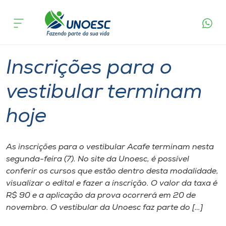
Página
O que
Inscrições para o vestibular terminam
inicial
acontece
hoje
Cursos
Graduação
Vestibular
Onde estamos
Inscrições para o
Pesquisa
vestibular terminam
hoje
Atendimento ao Estudante
Portal de Ensino
As inscrições para o vestibular Acafe terminam nesta
segunda-feira (7). No site da Unoesc, é possível
conferir os cursos que estão dentro desta modalidade,
A
visualizar o edital e fazer a inscrição. O valor da taxa é
Unoesc
R$ 90 e a aplicação da prova ocorrerá em 20 de
novembro. O vestibular da Unoesc faz parte do […]
Internacionalização