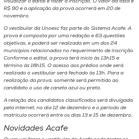
visualizar o edital e fazer a inscrição. O valor da taxa é
Museu
R$ 90 e a aplicação da prova ocorrerá em 20 de
novembro.
Unoesc
O vestibular da Unoesc faz parte do Sistema Acafe. A
Store
prova é composta por uma redação e 63 questões
objetivas, e poderá ser realizada em um dos 24
municípios relacionados no requerimento de inscrição.
Conforme o edital, a prova terá início às 13h15 e
Selecione
o idioma
término às 18h15. O acesso aos prédios onde será
realizado o vestibular será fechado às 13h. Para a
realização da prova, somente será permitido ao
candidato o uso de caneta azul ou preta.
A+
A-
A relação dos candidatos classificados será divulgada
pela internet, no dia 12 de dezembro e o período de
matrícula ocorrerá entre os dias 13 e 15 de dezembro.
Novidades Acafe