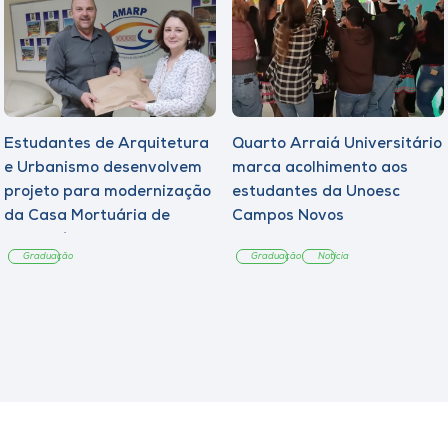
Estudantes de Arquitetura
Quarto Arraiá Universitário
e Urbanismo desenvolvem
marca acolhimento aos
projeto para modernização
estudantes da Unoesc
da Casa Mortuária de
Campos Novos
Tangará
Graduação
Graduação
Notícia