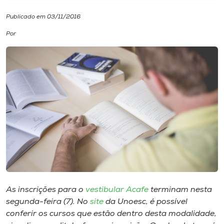
Publicado em 03/11/2016
I.nova
Por
Diplomados
Cultura
CPA
Biblioteca
Editora
As inscrições para o
vestibular Acafe
terminam nesta
Rádio
segunda-feira (7). No
site
da Unoesc, é possível
conferir os cursos que estão dentro desta modalidade,