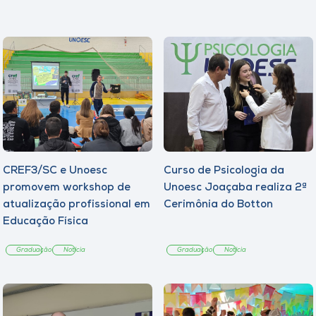
CREF3/SC e Unoesc
Curso de Psicologia da
promovem workshop de
Unoesc Joaçaba realiza 2ª
atualização profissional em
Cerimônia do Botton
Educação Física
Graduação
Notícia
Graduação
Notícia