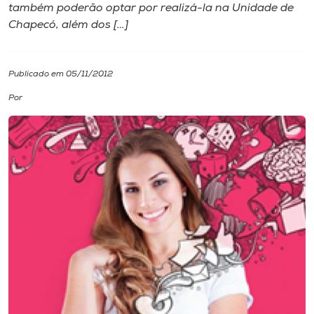
também poderão optar por realizá-la na Unidade de
Chapecó, além dos […]
I.nova
Diplomados
Publicado em 05/11/2012
Por
Cultura
CPA
Biblioteca
Editora
Rádio