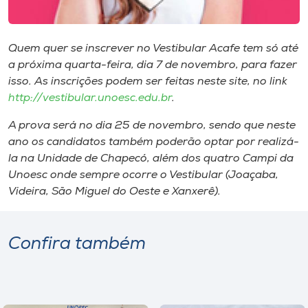
Museu
Unoesc
Quem quer se inscrever no Vestibular Acafe tem só até
a próxima quarta-feira, dia 7 de novembro, para fazer
Store
isso. As inscrições podem ser feitas neste site, no link
http://vestibular.unoesc.edu.br
.
A prova será no dia 25 de novembro, sendo que neste
Selecione
o idioma
ano os candidatos também poderão optar por realizá-
la na Unidade de Chapecó, além dos quatro Campi da
Unoesc onde sempre ocorre o Vestibular (Joaçaba,
Videira, São Miguel do Oeste e Xanxerê).
A+
A-
Confira também