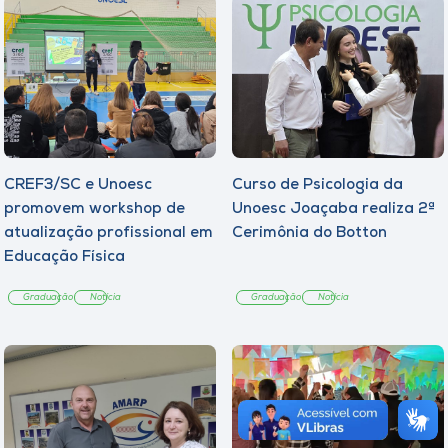
CREF3/SC e Unoesc
Curso de Psicologia da
promovem workshop de
Unoesc Joaçaba realiza 2ª
atualização profissional em
Cerimônia do Botton
Educação Física
Graduação
Notícia
Graduação
Notícia