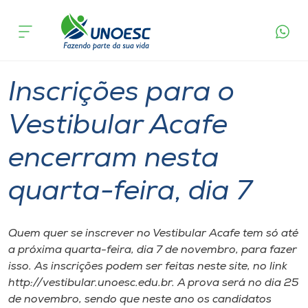
Página
O que
Inscrições para o Vestibular Acafe encerram
inicial
acontece
nesta quarta-feira, dia 7
Cursos
Graduação
Onde estamos
Inscrições para o
Pesquisa
Vestibular Acafe
encerram nesta
Atendimento ao Estudante
quarta-feira, dia 7
Portal de Ensino
Quem quer se inscrever no Vestibular Acafe tem só até
A
a próxima quarta-feira, dia 7 de novembro, para fazer
Unoesc
isso. As inscrições podem ser feitas neste site, no link
http://vestibular.unoesc.edu.br. A prova será no dia 25
Internacionalização
de novembro, sendo que neste ano os candidatos