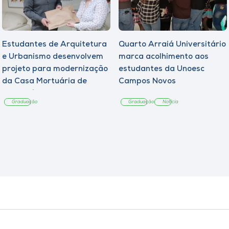
Estudantes de Arquitetura
Quarto Arraiá Universitário
e Urbanismo desenvolvem
marca acolhimento aos
projeto para modernização
estudantes da Unoesc
da Casa Mortuária de
Campos Novos
Tangará
Graduação
Graduação
Notícia