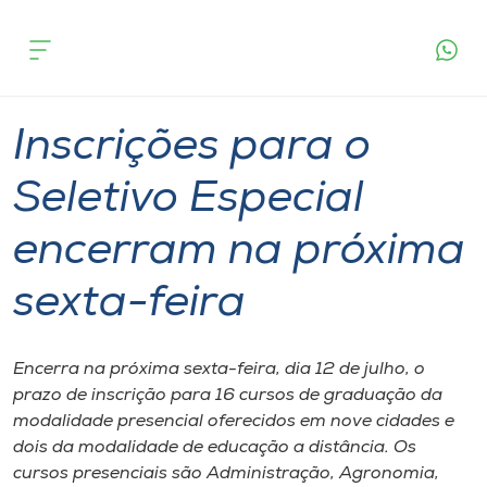
Página
O que
Inscrições para o Seletivo Especial encerram
inicial
acontece
na próxima sexta-feira
Cursos
Graduação
Onde estamos
Inscrições para o
Pesquisa
Seletivo Especial
encerram na próxima
Atendimento ao Estudante
sexta-feira
Portal de Ensino
Encerra na próxima sexta-feira, dia 12 de julho, o
A
prazo de inscrição para 16 cursos de graduação da
Unoesc
modalidade presencial oferecidos em nove cidades e
dois da modalidade de educação a distância. Os
Internacionalização
cursos presenciais são Administração, Agronomia,