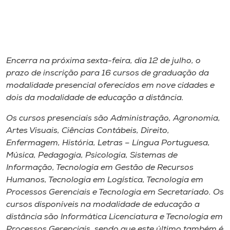
Museu
Unoesc
Store
Encerra na próxima sexta-feira, dia 12 de julho, o
prazo de inscrição para 16 cursos de graduação da
modalidade presencial oferecidos em nove cidades e
dois da modalidade de educação a distância.
Selecione
o idioma
Os cursos presenciais são Administração, Agronomia,
Artes Visuais, Ciências Contábeis, Direito,
Enfermagem, História, Letras – Língua Portuguesa,
A+
Música, Pedagogia, Psicologia, Sistemas de
A-
Informação, Tecnologia em Gestão de Recursos
Humanos, Tecnologia em Logística, Tecnologia em
Processos Gerenciais e Tecnologia em Secretariado. Os
cursos disponíveis na modalidade de educação a
distância são Informática Licenciatura e Tecnologia em
Processos Gerenciais, sendo que este último também é