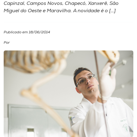
Capinzal, Campos Novos, Chapecó, Xanxerê, São
Miguel do Oeste e Maravilha. A novidade é o […]
I.nova
Diplomados
Publicado em 18/06/2014
Por
Cultura
CPA
Biblioteca
Editora
Rádio