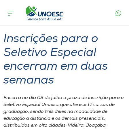
Página
O que
Inscrições para o Seletivo Especial encerram
inicial
acontece
em duas semanas
Cursos
Graduação
Onde estamos
Inscrições para o
Pesquisa
Seletivo Especial
encerram em duas
Atendimento ao Estudante
semanas
Portal de Ensino
Encerra no dia 03 de julho o prazo de inscrição para o
A
Seletivo Especial Unoesc, que oferece 17 cursos de
Unoesc
graduação, sendo três deles na modalidade de
educação a distância e os demais presenciais,
Internacionalização
distribuídos em oito cidades: Videira, Joaçaba,