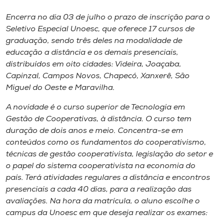
Museu
Encerra no dia 03 de julho o prazo de inscrição para o
Seletivo Especial Unoesc, que oferece 17 cursos de
Unoesc
graduação, sendo três deles na modalidade de
Store
educação a distância e os demais presenciais,
distribuídos em oito cidades: Videira, Joaçaba,
Capinzal, Campos Novos, Chapecó, Xanxerê, São
Miguel do Oeste e Maravilha.
Selecione
o idioma
A novidade é o curso superior de Tecnologia em
Gestão de Cooperativas, à distância. O curso tem
duração de dois anos e meio. Concentra-se em
conteúdos como os fundamentos do cooperativismo,
A+
técnicas de gestão cooperativista, legislação do setor e
A-
o papel do sistema cooperativista na economia do
país. Terá atividades regulares a distância e encontros
presenciais a cada 40 dias, para a realização das
avaliações. Na hora da matrícula, o aluno escolhe o
campus da Unoesc em que deseja realizar os exames: