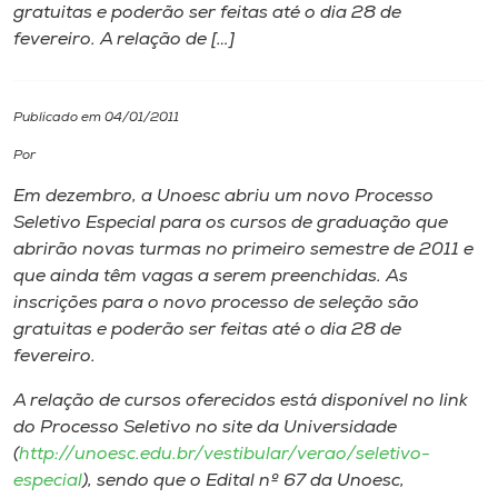
gratuitas e poderão ser feitas até o dia 28 de
fevereiro. A relação de […]
I.nova
Diplomados
Publicado em 04/01/2011
Por
Cultura
Em dezembro, a Unoesc abriu um novo Processo
Seletivo Especial para os cursos de graduação que
CPA
abrirão novas turmas no primeiro semestre de 2011 e
que ainda têm vagas a serem preenchidas. As
inscrições para o novo processo de seleção são
Biblioteca
gratuitas e poderão ser feitas até o dia 28 de
fevereiro.
Editora
A relação de cursos oferecidos está disponível no link
do Processo Seletivo no site da Universidade
Rádio
(
http://unoesc.edu.br/vestibular/verao/seletivo-
especial
), sendo que o Edital nº 67 da Unoesc,