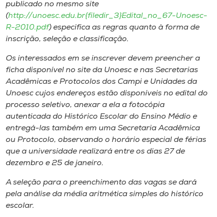
Museu
publicado no mesmo site
(
http://unoesc.edu.br{filedir_3}Edital_no_67-Unoesc-
R-2010.pdf
) especifica as regras quanto à forma de
Unoesc
inscrição, seleção e classificação.
Store
Os interessados em se inscrever devem preencher a
ficha disponível no site da Unoesc e nas Secretarias
Acadêmicas e Protocolos dos Campi e Unidades da
Selecione
Unoesc cujos endereços estão disponíveis no edital do
o idioma
processo seletivo, anexar a ela a fotocópia
autenticada do Histórico Escolar do Ensino Médio e
entregá-las também em uma Secretaria Acadêmica
ou Protocolo, observando o horário especial de férias
A+
que a universidade realizará entre os dias 27 de
A-
dezembro e 25 de janeiro.
A seleção para o preenchimento das vagas se dará
pela análise da média aritmética simples do histórico
escolar.