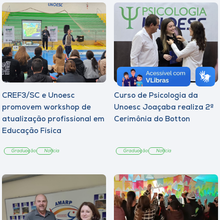
CREF3/SC e Unoesc
Curso de Psicologia da
promovem workshop de
Unoesc Joaçaba realiza 2ª
atualização profissional em
Cerimônia do Botton
Educação Física
Graduação
Notícia
Graduação
Notícia