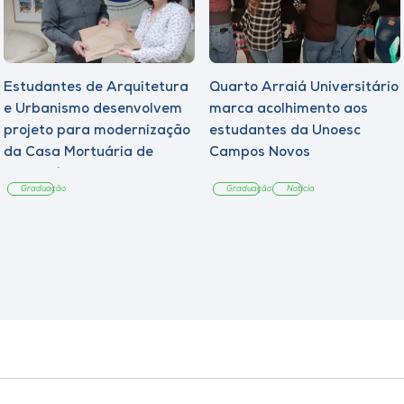
Estudantes de Arquitetura
Quarto Arraiá Universitário
e Urbanismo desenvolvem
marca acolhimento aos
projeto para modernização
estudantes da Unoesc
da Casa Mortuária de
Campos Novos
Tangará
Graduação
Graduação
Notícia