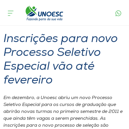
Página
O que
Inscrições para novo Processo Seletivo
inicial
acontece
Especial vão até fevereiro
Cursos
Graduação
Onde estamos
Inscrições para novo
Pesquisa
Processo Seletivo
Especial vão até
Atendimento ao Estudante
fevereiro
Portal de Ensino
Em dezembro, a Unoesc abriu um novo Processo
A
Seletivo Especial para os cursos de graduação que
Unoesc
abrirão novas turmas no primeiro semestre de 2011 e
que ainda têm vagas a serem preenchidas. As
Internacionalização
inscrições para o novo processo de seleção são