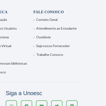
TECA
FALE CONOSCO
tação
Contato Geral
os Usuários
Atendimento ao Estudante
nciona
Ouvidoria
a Virtual
Seja nosso Fornecedor
Trabalhe Conosco
nossas bibliotecas
osco
Siga a Unoesc