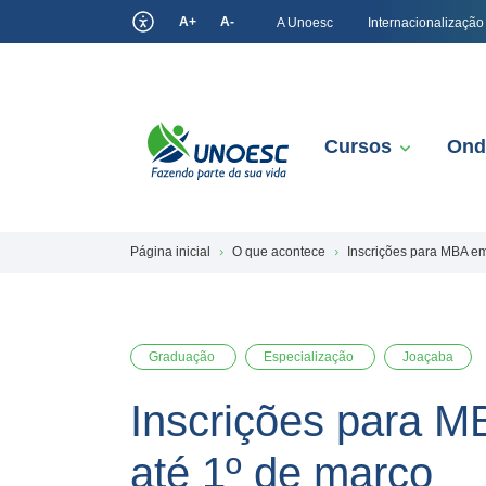
A+
A-
A Unoesc
Internacionalização
Cursos
Ond
Página inicial
O que acontece
Inscrições para MBA em
Graduação
Especialização
Joaçaba
Inscrições para M
até 1º de março