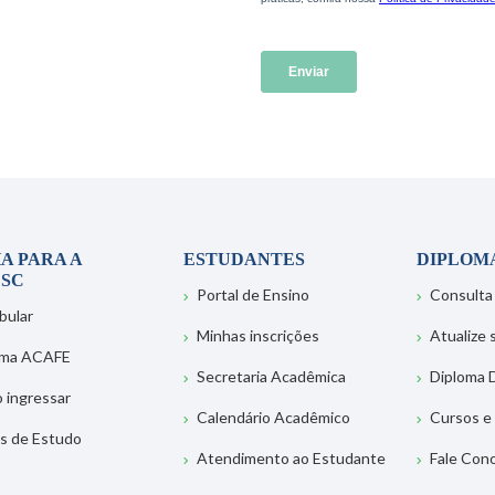
A PARA A
ESTUDANTES
DIPLOM
SC
Portal de Ensino
Consulta
bular
Minhas inscrições
Atualize
ema ACAFE
Secretaria Acadêmica
Diploma D
 ingressar
Calendário Acadêmico
Cursos e
s de Estudo
Atendimento ao Estudante
Fale Con