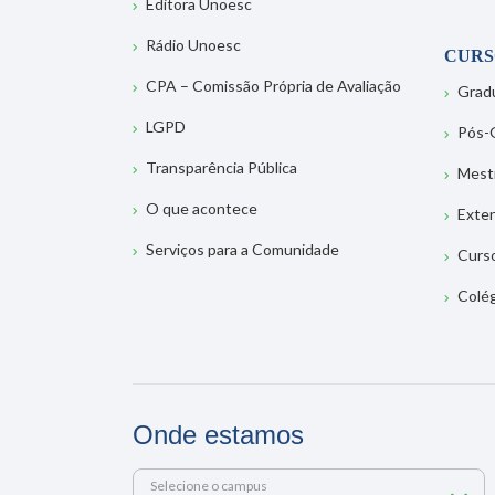
Editora Unoesc
Rádio Unoesc
CURS
CPA – Comissão Própria de Avaliação
Grad
LGPD
Pós-
Transparência Pública
Mest
O que acontece
Exte
Serviços para a Comunidade
Curs
Colé
Onde estamos
Selecione o campus