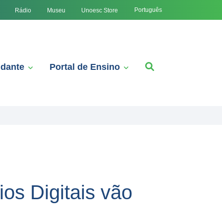
Português
Rádio
Museu
Unoesc Store
udante
Portal de Ensino
os Digitais vão