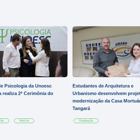
e Psicologia da Unoesc
Estudantes de Arquitetura e
 realiza 2ª Cerimônia do
Urbanismo desenvolvem projet
modernização da Casa Mortuár
Tangará
ção
Notícia
Graduação