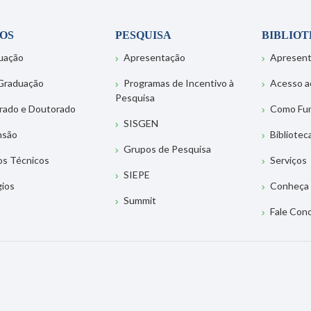
OS
PESQUISA
BIBLIO
uação
Apresentação
Apresen
Graduação
Programas de Incentivo à
Acesso a
Pesquisa
rado e Doutorado
Como Fu
SISGEN
nsão
Bibliotec
Grupos de Pesquisa
os Técnicos
Serviços
SIEPE
gios
Conheça 
Summit
Fale Con