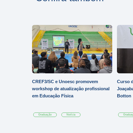
CREF3/SC e Unoesc promovem
Curso d
workshop de atualização profissional
Joaçaba
em Educação Física
Botton
Graduação
Notícia
Gradua