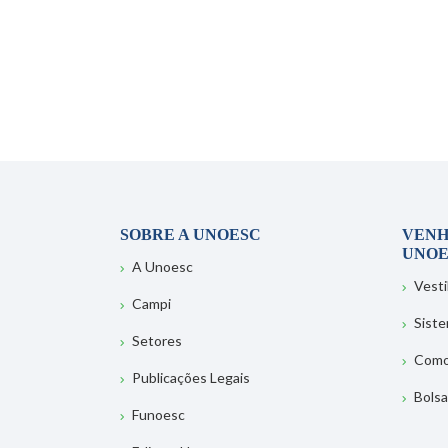
SOBRE A UNOESC
VENH
UNOE
A Unoesc
Vesti
Campi
Sist
Setores
Como
Publicações Legais
Bolsa
Funoesc