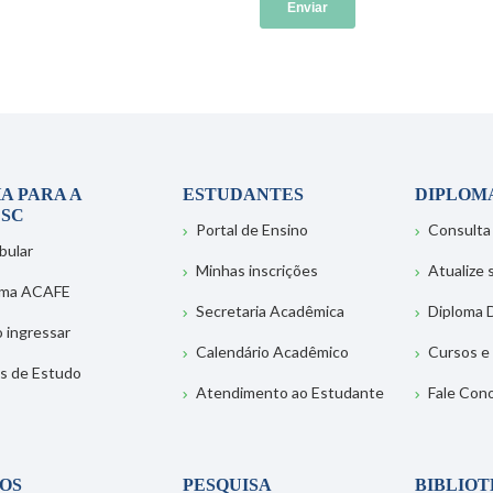
A PARA A
ESTUDANTES
DIPLOM
SC
Portal de Ensino
Consulta
bular
Minhas inscrições
Atualize
ema ACAFE
Secretaria Acadêmica
Diploma D
 ingressar
Calendário Acadêmico
Cursos e
s de Estudo
Atendimento ao Estudante
Fale Con
OS
PESQUISA
BIBLIO