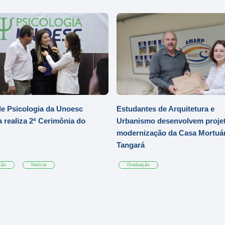
e Psicologia da Unoesc
Estudantes de Arquitetura e
 realiza 2ª Cerimônia do
Urbanismo desenvolvem projet
modernização da Casa Mortuár
Tangará
ção
Notícia
Graduação