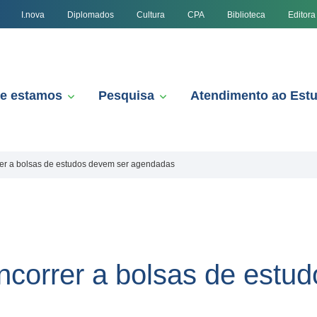
I.nova
Diplomados
Cultura
CPA
Biblioteca
Editora
e estamos
Pesquisa
Atendimento ao Est
rer a bolsas de estudos devem ser agendadas
oncorrer a bolsas de estu