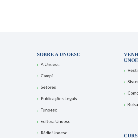
SOBRE A UNOESC
VENH
UNOE
A Unoesc
Vesti
Campi
Sist
Setores
Como
Publicações Legais
Bolsa
Funoesc
Editora Unoesc
Rádio Unoesc
CURS