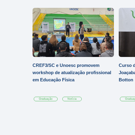
CREF3/SC e Unoesc promovem
Curso d
workshop de atualização profissional
Joaçaba
em Educação Física
Botton
Graduação
Notícia
Gradua