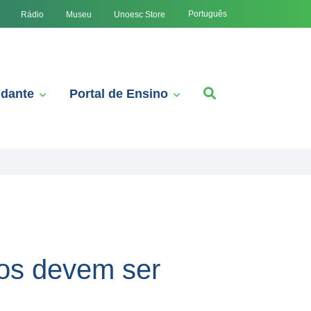
Português
Rádio
Museu
Unoesc Store
udante
Portal de Ensino
dos devem ser