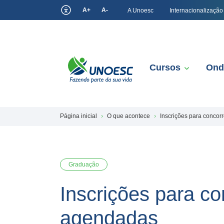
A+
A-
A Unoesc
Internacionalização
Cursos
Ond
Página inicial
O que acontece
Inscrições para concor
Graduação
Inscrições para c
agendadas