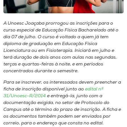
Museu
Unoesc
A Unoesc Joaçaba prorrogou as inscrições para o
Store
curso especial de Educação Física Bacharelado até o
dia 07 de julho. O curso é voltado a quem já tem
diploma de graduação em Educação Física
Licenciatura ou em Fisioterapia. Iniciará em julho e
Selecione
terá duração de dois anos com aulas nas segundas,
o idioma
terças e quartas-feiras à noite, e em períodos
concentrados durante o semestre.
Para se inscrever, os interessados devem preencher a
A+
ficha de inscrição disponível junto ao
edital nº
A-
31/Unoesc-R/2014
e entregá-la, junto com a
documentação exigida, no setor de Protocolo do
Campus até o término do prazo de inscrição. A ficha e
os documentos também podem ser enviados por
correio, para o endereço que consta no edital.