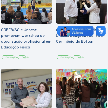
CREF3/SC e Unoesc
Curso de Psicologia da
promovem workshop de
Unoesc Joaçaba realiza 2ª
atualização profissional em
Cerimônia do Botton
Educação Física
Graduação
Notícia
Graduação
Notícia