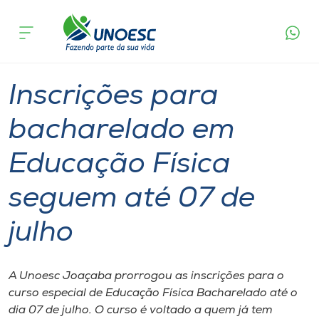
Página
O que
Inscrições para bacharelado em Educação
inicial
acontece
Física seguem até 07 de julho
Cursos
Graduação
Joaçaba
Onde estamos
Inscrições para
Pesquisa
bacharelado em
Educação Física
Atendimento ao Estudante
seguem até 07 de
Portal de Ensino
julho
A
Unoesc
A Unoesc Joaçaba prorrogou as inscrições para o
curso especial de Educação Física Bacharelado até o
Internacionalização
dia 07 de julho. O curso é voltado a quem já tem