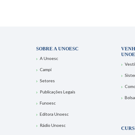
SOBRE A UNOESC
VENH
UNOE
A Unoesc
Vesti
Campi
Sist
Setores
Como
Publicações Legais
Bolsa
Funoesc
Editora Unoesc
Rádio Unoesc
CURS