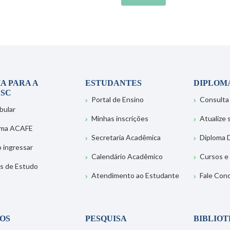
A PARA A
ESTUDANTES
DIPLOM
SC
Portal de Ensino
Consulta
bular
Minhas inscrições
Atualize
ema ACAFE
Secretaria Acadêmica
Diploma D
 ingressar
Calendário Acadêmico
Cursos e
s de Estudo
Atendimento ao Estudante
Fale Con
OS
PESQUISA
BIBLIO