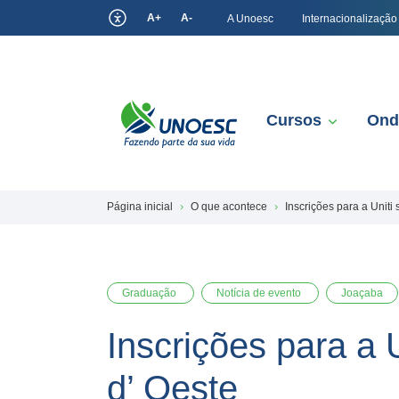
A+
A-
A Unoesc
Internacionalização
Cursos
Ond
Página inicial
O que acontece
Inscrições para a Uniti
Graduação
Notícia de evento
Joaçaba
Inscrições para a 
d’ Oeste