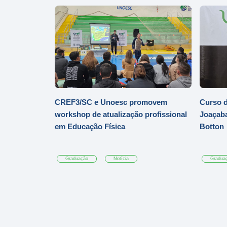
CREF3/SC e Unoesc promovem
Curso d
workshop de atualização profissional
Joaçaba
em Educação Física
Botton
Graduação
Notícia
Gradua