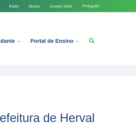
Português
Rádio
Museu
Unoesc Store
udante
Portal de Ensino
efeitura de Herval