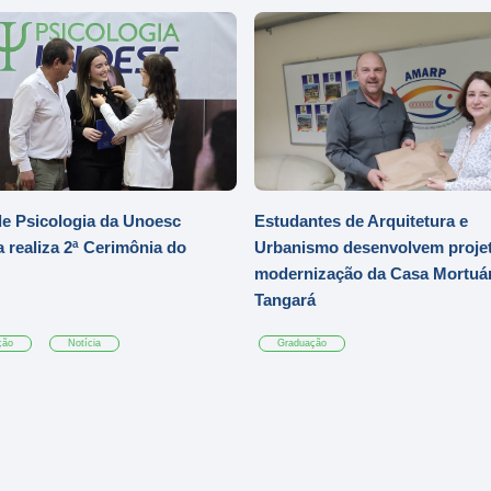
e Psicologia da Unoesc
Estudantes de Arquitetura e
 realiza 2ª Cerimônia do
Urbanismo desenvolvem projet
modernização da Casa Mortuár
Tangará
ção
Notícia
Graduação