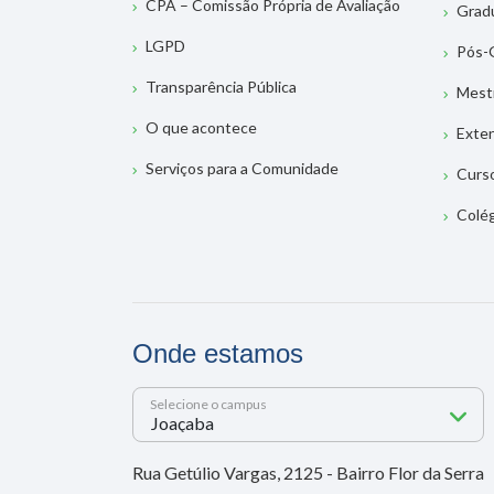
CPA – Comissão Própria de Avaliação
Grad
LGPD
Pós-
Transparência Pública
Mest
O que acontece
Exte
Serviços para a Comunidade
Curs
Colé
Onde estamos
Selecione o campus
Rua Getúlio Vargas, 2125 - Bairro Flor da Serra