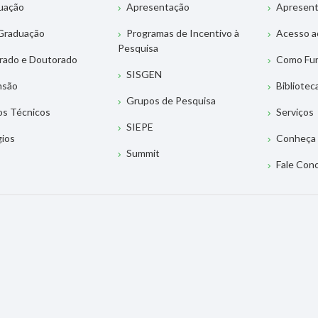
uação
Apresentação
Apresen
Graduação
Programas de Incentivo à
Acesso a
Pesquisa
rado e Doutorado
Como Fu
SISGEN
nsão
Bibliotec
Grupos de Pesquisa
os Técnicos
Serviços
SIEPE
gios
Conheça 
Summit
Fale Con