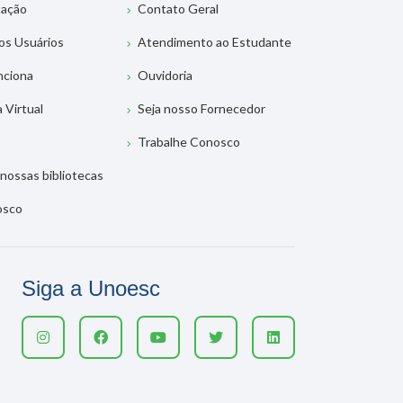
tação
Contato Geral
os Usuários
Atendimento ao Estudante
nciona
Ouvidoria
a Virtual
Seja nosso Fornecedor
Trabalhe Conosco
nossas bibliotecas
osco
Siga a Unoesc