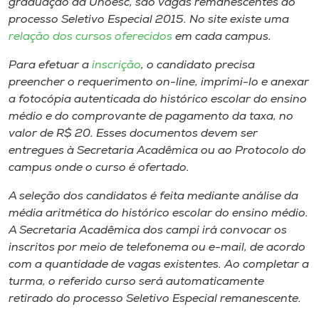
graduação da Unoesc, são vagas remanescentes do
Museu
processo Seletivo Especial 2015. No site existe uma
relação dos cursos oferecidos
em cada campus.
Unoesc
Para efetuar a
inscrição
, o candidato precisa
Store
preencher o requerimento on-line, imprimi-lo e anexar
a fotocópia autenticada do histórico escolar do ensino
médio e do comprovante de pagamento da taxa, no
valor de R$ 20. Esses documentos devem ser
Selecione
o idioma
entregues à Secretaria Acadêmica ou ao Protocolo do
campus onde o curso é ofertado.
A seleção dos candidatos é feita mediante análise da
A+
média aritmética do histórico escolar do ensino médio.
A-
A Secretaria Acadêmica dos campi irá convocar os
inscritos por meio de telefonema ou e-mail, de acordo
com a quantidade de vagas existentes. Ao completar a
turma, o referido curso será automaticamente
retirado do processo Seletivo Especial remanescente.