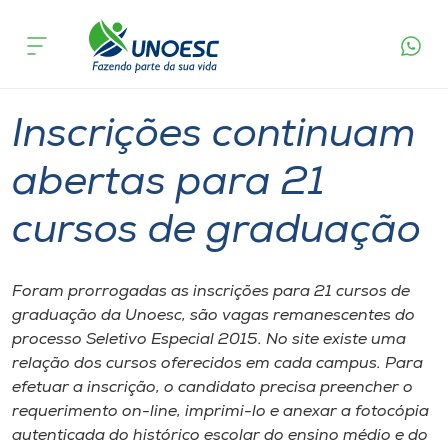
Página
O que
Inscrições continuam abertas para 21
inicial
acontece
cursos de graduação
Cursos
Graduação
Seletivo Unoesc
Onde estamos
Inscrições continuam
Pesquisa
abertas para 21
cursos de graduação
Atendimento ao Estudante
Portal de Ensino
Foram prorrogadas as inscrições para 21 cursos de
graduação da Unoesc, são vagas remanescentes do
processo Seletivo Especial 2015. No site existe uma
A
relação dos cursos oferecidos em cada campus. Para
Unoesc
efetuar a inscrição, o candidato precisa preencher o
requerimento on-line, imprimi-lo e anexar a fotocópia
Internacionalização
autenticada do histórico escolar do ensino médio e do