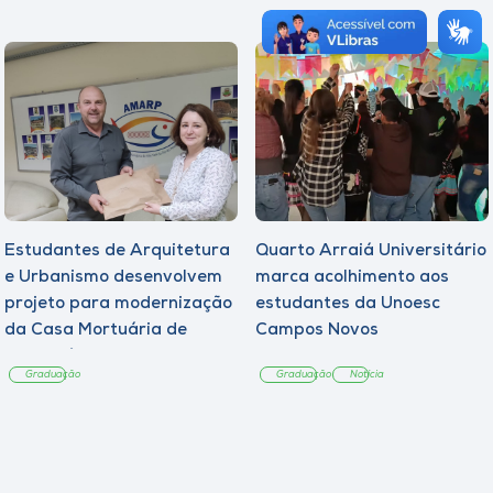
Estudantes de Arquitetura
Quarto Arraiá Universitário
e Urbanismo desenvolvem
marca acolhimento aos
projeto para modernização
estudantes da Unoesc
da Casa Mortuária de
Campos Novos
Tangará
Graduação
Graduação
Notícia