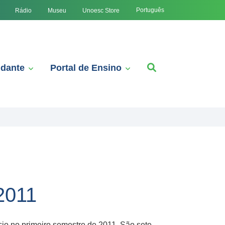
Português
Rádio
Museu
Unoesc Store
udante
Portal de Ensino
2011
io no primeiro semestre de 2011. São sete