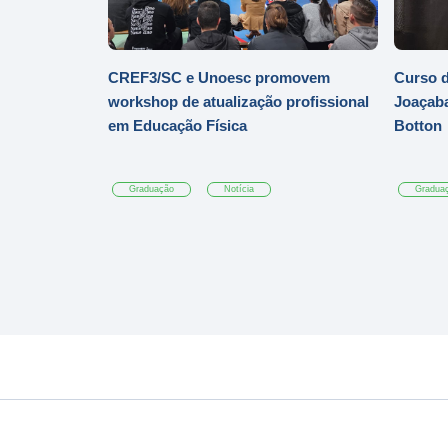
CREF3/SC e Unoesc promovem
Curso d
workshop de atualização profissional
Joaçaba
em Educação Física
Botton
Graduação
Notícia
Gradua