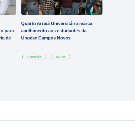
Quarto Arraiá Universitário marca
o para
acolhimento aos estudantes da
ia de
Unoesc Campos Novos
Graduação
Notícia