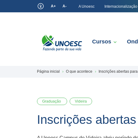
A+
A-
A Unoesc
Internacionalização
Cursos
Ond
Página inicial
O que acontece
Inscrições abertas pa
Graduação
Videira
Inscrições aberta
A Unoesc Campus de Videira abriu período de 