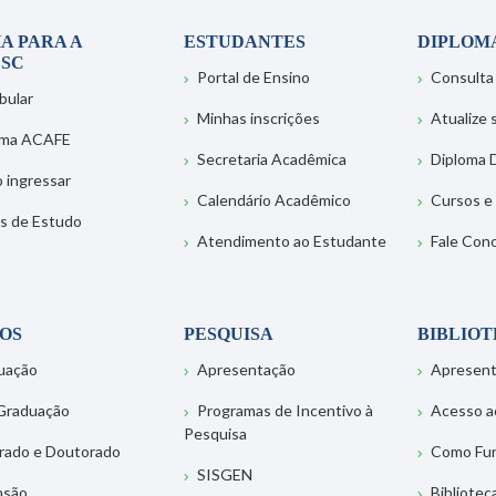
A PARA A
ESTUDANTES
DIPLOM
SC
Portal de Ensino
Consulta
bular
Minhas inscrições
Atualize
ema ACAFE
Secretaria Acadêmica
Diploma D
 ingressar
Calendário Acadêmico
Cursos e
s de Estudo
Atendimento ao Estudante
Fale Con
OS
PESQUISA
BIBLIO
uação
Apresentação
Apresen
Graduação
Programas de Incentivo à
Acesso a
Pesquisa
rado e Doutorado
Como Fu
SISGEN
nsão
Bibliotec