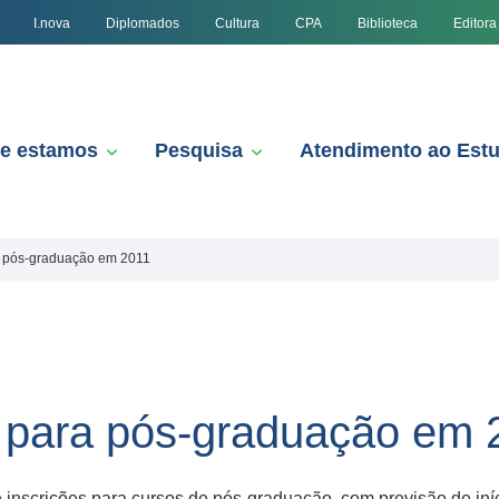
I.nova
Diplomados
Cultura
CPA
Biblioteca
Editora
e estamos
Pesquisa
Atendimento ao Est
ra pós-graduação em 2011
s para pós-graduação em 
inscrições para cursos de pós-graduação, com previsão de iníc