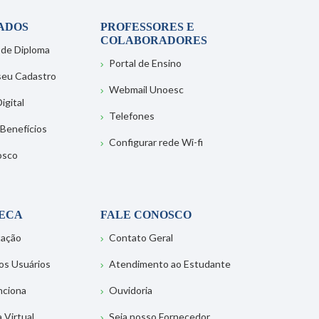
ADOS
PROFESSORES E
COLABORADORES
 de Diploma
Portal de Ensino
 seu Cadastro
Webmail Unoesc
igital
Telefones
 Benefícios
Configurar rede Wi-fi
osco
TECA
FALE CONOSCO
tação
Contato Geral
os Usuários
Atendimento ao Estudante
nciona
Ouvidoria
a Virtual
Seja nosso Fornecedor