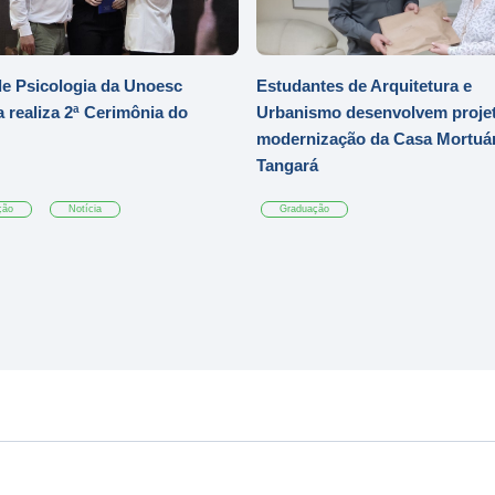
e Psicologia da Unoesc
Estudantes de Arquitetura e
 realiza 2ª Cerimônia do
Urbanismo desenvolvem projet
modernização da Casa Mortuár
Tangará
ção
Notícia
Graduação