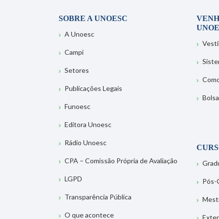
SOBRE A UNOESC
VENH
UNOE
A Unoesc
Vesti
Campi
Sist
Setores
Como
Publicações Legais
Bolsa
Funoesc
Editora Unoesc
Rádio Unoesc
CURS
CPA – Comissão Própria de Avaliação
Grad
LGPD
Pós-
Transparência Pública
Mest
O que acontece
Exte