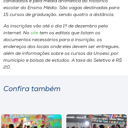
candidatos é pela média aritmética do histórico
Museu
escolar do Ensino Médio. São vagas destinadas para
15 cursos de graduação, sendo quatro a distância.
Unoesc
As inscrições vão até o dia 1º de dezembro pela
Store
internet. No
site
tem os editais que listam os
documentos necessários para a inscrição, os
endereços dos locais onde eles devem ser entregues,
além de informações sobre os cursos da Unoesc por
Selecione
o idioma
município e bolsas de estudos. A taxa do Seletivo é R$
20.
A+
Confira também
A-