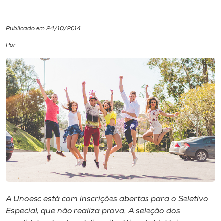
I.nova
Publicado em 24/10/2014
Por
Diplomados
Cultura
CPA
Biblioteca
Editora
Rádio
A Unoesc está com inscrições abertas para o Seletivo
Especial, que não realiza prova. A seleção dos