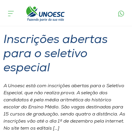
Página
O que
Inscrições abertas para o seletivo
inicial
acontece
especial
Cursos
Graduação
Seletivo Unoesc
Onde estamos
Inscrições abertas
Pesquisa
para o seletivo
especial
Atendimento ao Estudante
Portal de Ensino
A Unoesc está com inscrições abertas para o Seletivo
Especial, que não realiza prova. A seleção dos
candidatos é pela média aritmética do histórico
A
escolar do Ensino Médio. São vagas destinadas para
Unoesc
15 cursos de graduação, sendo quatro a distância. As
inscrições vão até o dia 1º de dezembro pela internet.
Internacionalização
No site tem os editais […]