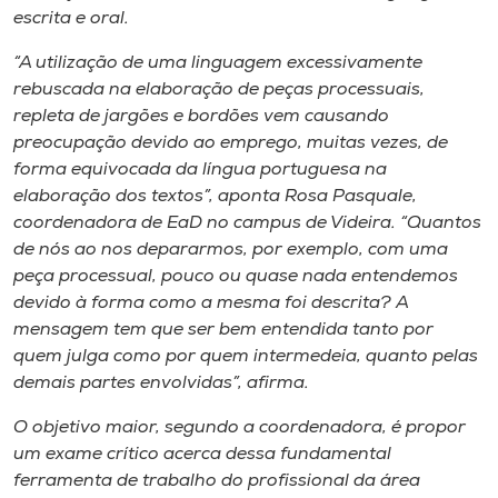
Museu
escrita e oral.
“A utilização de uma linguagem excessivamente
Unoesc
rebuscada na elaboração de peças processuais,
Store
repleta de jargões e bordões vem causando
preocupação devido ao emprego, muitas vezes, de
forma equivocada da língua portuguesa na
elaboração dos textos”, aponta Rosa Pasquale,
Selecione
coordenadora de EaD no campus de Videira. “Quantos
o idioma
de nós ao nos depararmos, por exemplo, com uma
peça processual, pouco ou quase nada entendemos
devido à forma como a mesma foi descrita? A
A+
mensagem tem que ser bem entendida tanto por
A-
quem julga como por quem intermedeia, quanto pelas
demais partes envolvidas”, afirma.
O objetivo maior, segundo a coordenadora, é propor
um exame crítico acerca dessa fundamental
ferramenta de trabalho do profissional da área