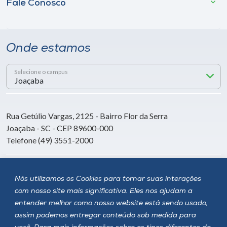
Fale Conosco
Onde estamos
Selecione o campus
Rua Getúlio Vargas, 2125 - Bairro Flor da Serra
Joaçaba - SC - CEP 89600-000
Telefone (49) 3551-2000
Siga a Unoesc
Nós utilizamos os Cookies para tornar suas interações
com nosso site mais significativa. Eles nos ajudam a
entender melhor como nosso website está sendo usado,
assim podemos entregar conteúdo sob medida para