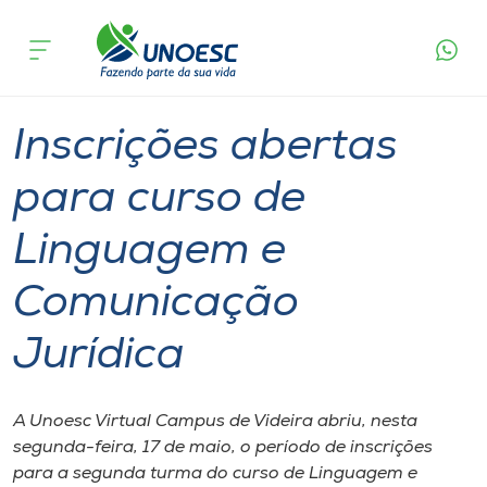
Página
O que
Inscrições abertas para curso de Linguagem
inicial
acontece
e Comunicação Jurídica
Cursos
Graduação
Videira
Onde estamos
Inscrições abertas
Pesquisa
para curso de
Linguagem e
Atendimento ao Estudante
Comunicação
Portal de Ensino
Jurídica
A
Unoesc
A Unoesc Virtual Campus de Videira abriu, nesta
segunda-feira, 17 de maio, o período de inscrições
Internacionalização
para a segunda turma do curso de Linguagem e