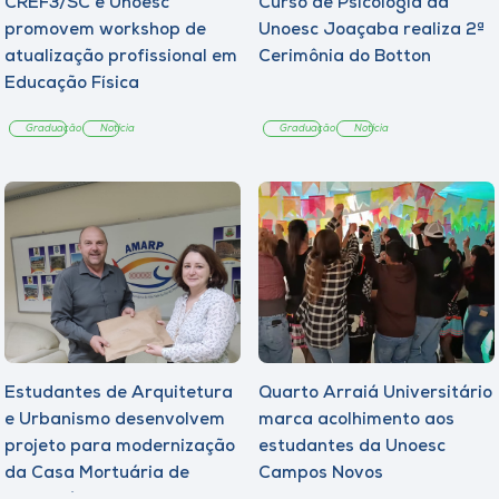
CREF3/SC e Unoesc
Curso de Psicologia da
promovem workshop de
Unoesc Joaçaba realiza 2ª
atualização profissional em
Cerimônia do Botton
Educação Física
Graduação
Notícia
Graduação
Notícia
Estudantes de Arquitetura
Quarto Arraiá Universitário
e Urbanismo desenvolvem
marca acolhimento aos
projeto para modernização
estudantes da Unoesc
da Casa Mortuária de
Campos Novos