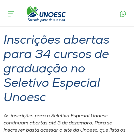
Página
O que
Inscrições abertas para 34 cursos de
inicial
acontece
graduação no Seletivo Especial Unoesc
Cursos
Graduação
Seletivo Unoesc
Onde estamos
Inscrições abertas
Pesquisa
para 34 cursos de
graduação no
Atendimento ao Estudante
Seletivo Especial
Portal de Ensino
Unoesc
A
Unoesc
As inscrições para o Seletivo Especial Unoesc
continuam abertas até 3 de dezembro. Para se
Internacionalização
inscrever basta acessar o site da Unoesc, que lista os