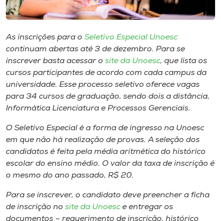
Museu
Unoesc
As inscrições para o
Seletivo Especial Unoesc
Store
continuam abertas até 3 de dezembro. Para se
inscrever basta acessar o
site da Unoesc
, que lista os
cursos participantes de acordo com cada campus da
universidade. Esse processo seletivo oferece vagas
Selecione
para 34 cursos de graduação, sendo dois a distância,
o idioma
Informática Licenciatura e Processos Gerenciais.
O Seletivo Especial é a forma de ingresso na Unoesc
em que não há realização de provas. A seleção dos
A+
candidatos é feita pela média aritmética do histórico
A-
escolar do ensino médio. O valor da taxa de inscrição é
o mesmo do ano passado, R$ 20.
Para se inscrever, o candidato deve preencher a ficha
de inscrição no
site da Unoesc
e entregar os
documentos – requerimento de inscrição, histórico