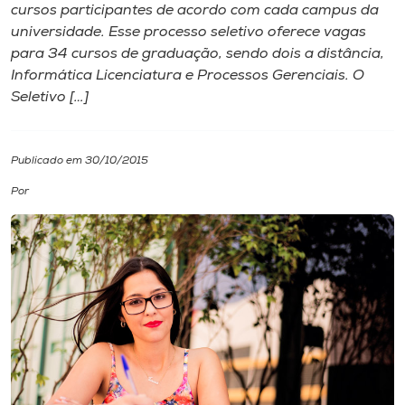
cursos participantes de acordo com cada campus da
universidade. Esse processo seletivo oferece vagas
I.nova
para 34 cursos de graduação, sendo dois a distância,
Informática Licenciatura e Processos Gerenciais. O
Diplomados
Seletivo […]
Cultura
Publicado em 30/10/2015
Por
CPA
Biblioteca
Editora
Rádio