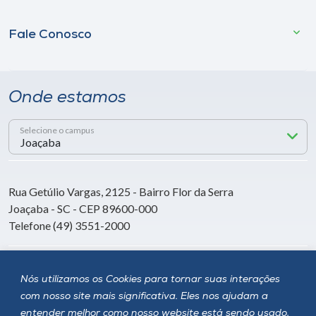
Fale Conosco
Onde estamos
Selecione o campus
Rua Getúlio Vargas, 2125 - Bairro Flor da Serra
Joaçaba - SC - CEP 89600-000
Telefone (49) 3551-2000
Siga a Unoesc
Nós utilizamos os Cookies para tornar suas interações
com nosso site mais significativa. Eles nos ajudam a
entender melhor como nosso website está sendo usado,